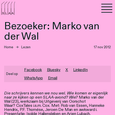
Agenda
Bezoeker: Marko van
Programma's
der Wal
Lezen
Home
→
Lezen
17 nov 2012
Luisteren
Nieuwsbrief
Facebook
Bluesky
X
LinkedIn
Deel op
WhatsApp
Email
Over SLAA
Die schrijvers kennen we nou wel. Wie komen er eigenlijk
Vacatures
naar ze kijken op een SLAA-avond?
Wie?
Marko van der
Wal (23), werkzaam bij Uitgeverij van Oorschot
Locaties
Waar? CoxTales i.s.m. Cox. Met: Rob van Essen, Hanneke
Hendrix, P.F. Thomése, Jeroen De Man en awkward i.
Presentatie: Isolde Hallensleben en Arjen Lubach.