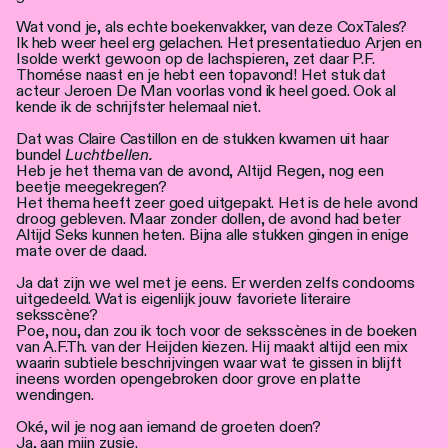
Wat vond je, als echte boekenvakker, van deze CoxTales?
Ik heb weer heel erg gelachen. Het presentatieduo Arjen en
Isolde werkt gewoon op de lachspieren, zet daar P.F.
Thomése naast en je hebt een topavond! Het stuk dat
acteur Jeroen De Man voorlas vond ik heel goed. Ook al
kende ik de schrijfster helemaal niet.
Dat was Claire Castillon en de stukken kwamen uit haar
bundel
Luchtbellen.
Heb je het thema van de avond, Altijd Regen, nog een
beetje meegekregen?
Het thema heeft zeer goed uitgepakt. Het is de hele avond
droog gebleven. Maar zonder dollen, de avond had beter
Altijd Seks kunnen heten. Bijna alle stukken gingen in enige
mate over de daad.
Ja dat zijn we wel met je eens. Er werden zelfs condooms
uitgedeeld. Wat is eigenlijk jouw favoriete literaire
seksscène?
Poe, nou, dan zou ik toch voor de seksscènes in de boeken
van A.F.Th. van der Heijden kiezen. Hij maakt altijd een mix
waarin subtiele beschrijvingen waar wat te gissen in blijft
ineens worden opengebroken door grove en platte
wendingen.
Oké, wil je nog aan iemand de groeten doen?
Ja, aan mijn zusje.