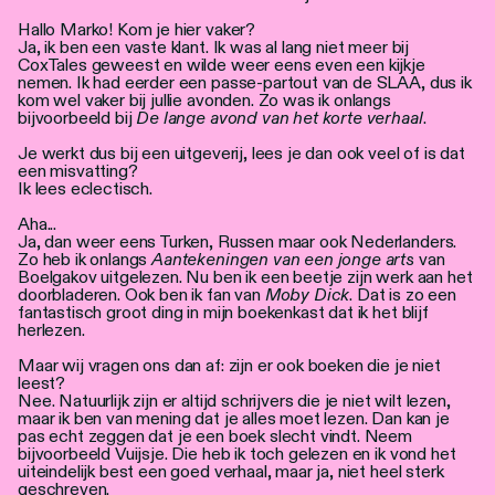
Personen
Hallo Marko! Kom je hier vaker?
Ja, ik ben een vaste klant. Ik was al lang niet meer bij
Toegankelijkheid
CoxTales geweest en wilde weer eens even een kijkje
nemen. Ik had eerder een passe-partout van de SLAA, dus ik
kom wel vaker bij jullie avonden. Zo was ik onlangs
Stadsdichter
bijvoorbeeld bij
De lange avond van het korte verhaal
.
Je werkt dus bij een uitgeverij, lees je dan ook veel of is dat
een misvatting?
Ik lees eclectisch.
Aha...
Ja, dan weer eens Turken, Russen maar ook Nederlanders.
Zo heb ik onlangs
Aantekeningen van een jonge arts
van
Boelgakov uitgelezen. Nu ben ik een beetje zijn werk aan het
doorbladeren. Ook ben ik fan van
Moby Dick
. Dat is zo een
fantastisch groot ding in mijn boekenkast dat ik het blijf
herlezen.
Maar wij vragen ons dan af: zijn er ook boeken die je niet
leest?
Nee. Natuurlijk zijn er altijd schrijvers die je niet wilt lezen,
maar ik ben van mening dat je alles moet lezen. Dan kan je
pas echt zeggen dat je een boek slecht vindt. Neem
bijvoorbeeld Vuijsje. Die heb ik toch gelezen en ik vond het
uiteindelijk best een goed verhaal, maar ja, niet heel sterk
geschreven.