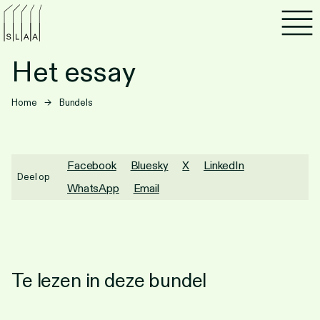
Agenda
Het essay
Programma's
Home
→
Bundels
Lezen
Luisteren
Facebook
Bluesky
X
LinkedIn
Deel op
WhatsApp
Email
Nieuwsbrief
Over SLAA
Vacatures
Te lezen in deze bundel
Locaties