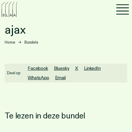
Agenda
ajax
Programma's
Home
→
Bundels
Lezen
Luisteren
Facebook
Bluesky
X
LinkedIn
Deel op
WhatsApp
Email
Nieuwsbrief
Over SLAA
Vacatures
Te lezen in deze bundel
Locaties