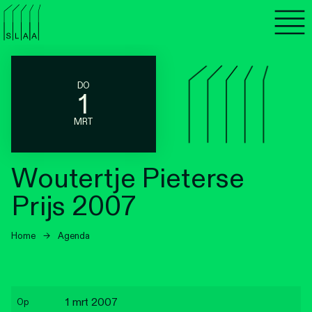
Agenda
Programma's
DO
1
Lezen
MRT
Luisteren
Woutertje Pieterse
Nieuwsbrief
Prijs 2007
Over SLAA
Home
→
Agenda
Vacatures
Locaties
1 mrt 2007
Op