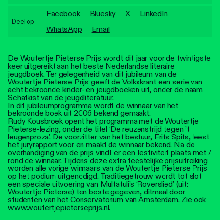
Personen
Facebook
Bluesky
X
LinkedIn
Deel op
Toegankelijkheid
WhatsApp
Email
Stadsdichter
​De Woutertje Pieterse Prijs wordt dit jaar voor de twintigste
keer uitgereikt aan het beste Nederlandse literaire
jeugdboek. Ter gelegenheid van dit jubileum van de
Woutertje Pieterse Prijs geeft de Volkskrant een serie van
acht bekroonde kinder- en jeugdboeken uit, onder de naam
Schatkist van de jeugdliteratuur.
In dit jubileumprogramma wordt de winnaar van het
bekroonde boek uit 2006 bekend gemaakt.
Rudy Kousbroek opent het programma met de Woutertje
Pieterse-lezing, onder de titel ‘De reuzenstrijd tegen ’t
leugenproza’. De voorzitter van het bestuur, Frits Spits, leest
het juryrapport voor en maakt de winnaar bekend. Na de
overhandiging van de prijs vindt er een festiviteit plaats met /
rond de winnaar. Tijdens deze extra feestelijke prijsuitreiking
worden alle vorige winnaars van de Woutertje Pieterse Prijs
op het podium uitgenodigd. Traditiegetrouw wordt tot slot
een speciale uitvoering van Multatuli’s ‘Roverslied’ (uit:
Woutertje Pieterse) ten beste gegeven, ditmaal door
studenten van het Conservatorium van Amsterdam. Zie ook
www.woutertjepieterseprijs.nl.