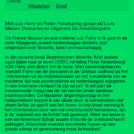
Deel op
Personen
WhatsApp
Email
Toegankelijkheid
Met: Luc Ferry en Pieter Pekelharing (gesprek) I.s.m.
Maison Descartes en Uitgeverij De Arbeiderspers
Stadsdichter
De Franse filosoof en oud-minister Luc Ferry is te gast in de
serie Wijsgeren, waarin hedendaagse denkers zich
uitspreken over filosofie, kunst en maatschappij.
In zijn recente boek Beginnen met filosofie. Met andere
ogen kijken naar je leven (2007, vertaling Peter Klinkenberg)
richt Ferry zich direct tot de lezer. Met zevenmijlslaarzen
wandelt Ferry van de stoïcijnen in de Griekse oudheid via het
christendom uit de middeleeuwen en het humanisme van de
moderne tijd naar postmoderne en hedendaagse wijsgeren.
In een interview verklaart hij zijn opzet: “ik wil juist de
eeuwenoude vraag naar de zin van het leven opnieuw
beantwoorden. De klassieke zingevingsvraag en het
heilsprobleem koppel ik aan elkaar door te benadrukken dat
alleen liefde zin geeft aan het leven. In mijn boek vervang ik
het christendom door een niet-metafysisch humanisme, dat
ik de ‘wijsheid van de liefde’ heb gedoopt. Want we leven in
een sentimenteel tijdvak waarin affectie de overhand heeft
gekregen. Misschien moeten we minder hopen op een
goede afloop en gewoonweg meer liefhebben.”