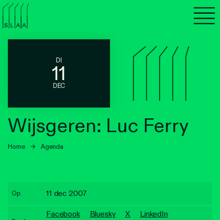
Agenda
Programma's
DI
11
Lezen
DEC
Luisteren
Wijsgeren: Luc Ferry
Nieuwsbrief
Home
→
Agenda
Over SLAA
Vacatures
11 dec 2007
Op
Locaties
Facebook
Bluesky
X
LinkedIn