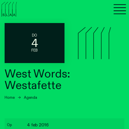
Agenda
Programma's
DO
4
Lezen
FEB
Luisteren
West Words:
Nieuwsbrief
Westafette
Over SLAA
Home
→
Agenda
Vacatures
Locaties
4 feb 2016
Op