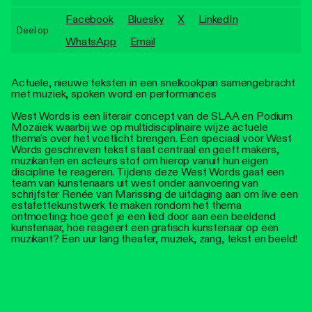
Personen
Facebook
Bluesky
X
LinkedIn
Deel op
Toegankelijkheid
WhatsApp
Email
Stadsdichter
Actuele, nieuwe teksten in een snelkookpan samengebracht
met muziek, spoken word en performances
West Words is een literair concept van de SLAA en Podium
Mozaïek waarbij we op multidisciplinaire wijze actuele
thema's over het voetlicht brengen. Een speciaal voor West
Words geschreven tekst staat centraal en geeft makers,
muzikanten en acteurs stof om hierop vanuit hun eigen
discipline te reageren. Tijdens deze West Words gaat een
team van kunstenaars uit west onder aanvoering van
schrijfster Renée van Marissing de uitdaging aan om live een
estafettekunstwerk te maken rondom het thema
ontmoeting: hoe geef je een lied door aan een beeldend
kunstenaar, hoe reageert een grafisch kunstenaar op een
muzikant? Een uur lang theater, muziek, zang, tekst en beeld!