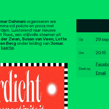
mar Dahmani
organiseren we
mma vol poëzie en proza met
rdam. Luisterend naar nieuwe
Roos, een stijlvolle steamer uit
 der Zwan
,
Susan van Veen
,
Lotte
29 se
Op
den Berg
onder leiding van
3omar
.
e
kaartje
.
20:15
Om
Faceb
Deel op
Email