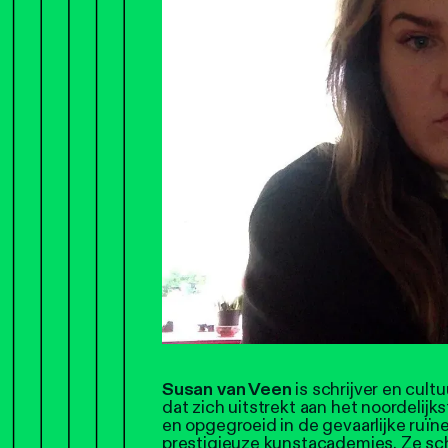
Susan van Veen
is schrijver en cult
dat zich uitstrekt aan het noordeli
en opgegroeid in de gevaarlijke ruï
prestigieuze kunstacademies. Ze sch