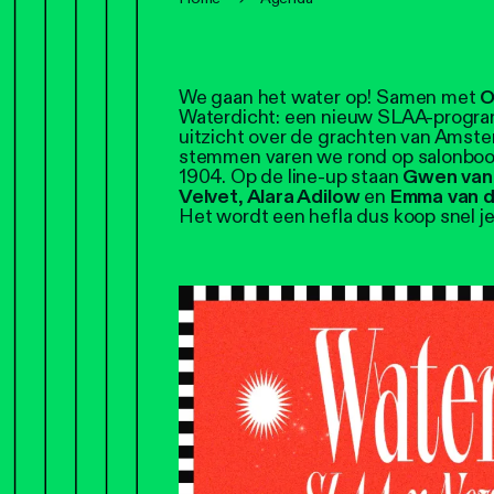
We gaan het water op! Samen met
O
Waterdicht: een nieuw SLAA-progra
uitzicht over de grachten van Amste
stemmen varen we rond op salonboot 
1904. Op de line-up staan
Gwen van
Velvet
,
Alara Adilow
en
Emma van 
Het wordt een hefla dus koop snel j