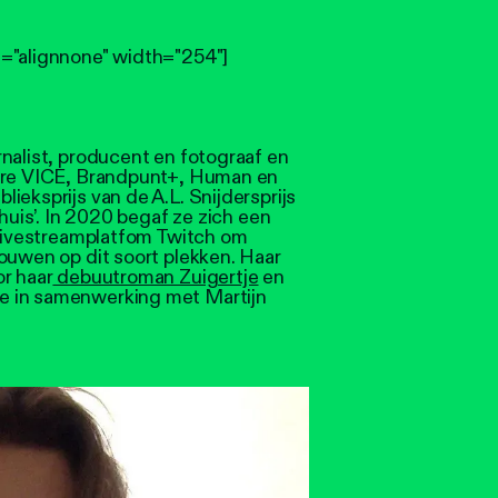
n="alignnone" width="254"]
urnalist, producent en fotograaf en
dere VICE, Brandpunt+, Human en
ieksprijs van de A.L. Snijdersprijs
 huis’. In 2020 begaf ze zich een
p livestreamplatfom Twitch om
ouwen op dit soort plekken. Haar
r haar
debuutroman Zuigertje
en
 ze in samenwerking met Martijn