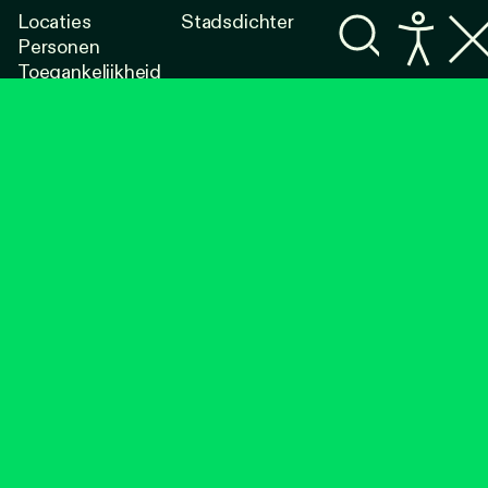
Locaties
Stadsdichter
Personen
Toegankelijkheid
Programma's
Lezen
Luisteren