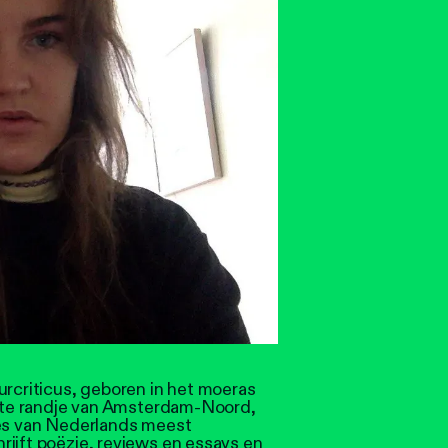
uurcriticus, geboren in het moeras
jkste randje van Amsterdam-Noord,
nes van Nederlands meest
rijft poëzie, reviews en essays en