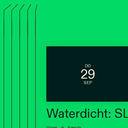
DO
29
SEP
Waterdicht: SL
Home
→
Agenda