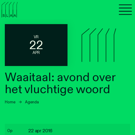
Agenda
Programma's
VR
22
Lezen
APR
Luisteren
Waaitaal: avond over
Nieuwsbrief
het vluchtige woord
Over SLAA
Home
→
Agenda
Vacatures
Locaties
22 apr 2016
Op