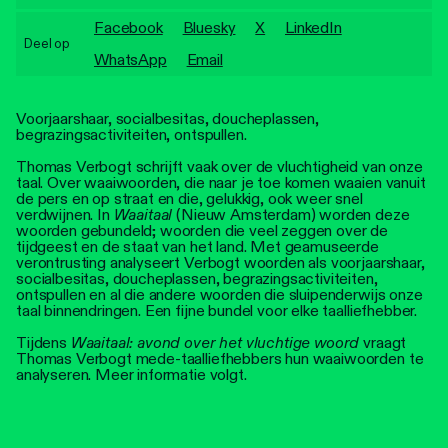
Personen
Facebook
Bluesky
X
LinkedIn
Deel op
Toegankelijkheid
WhatsApp
Email
Stadsdichter
Voorjaarshaar, socialbesitas, doucheplassen,
begrazingsactiviteiten, ontspullen.
Thomas Verbogt schrijft vaak over de vluchtigheid van onze
taal. Over waaiwoorden, die naar je toe komen waaien vanuit
de pers en op straat en die, gelukkig, ook weer snel
verdwijnen. In
Waaitaal
(Nieuw Amsterdam) worden deze
woorden gebundeld; woorden die veel zeggen over de
tijdgeest en de staat van het land. Met geamuseerde
verontrusting analyseert Verbogt woorden als voorjaarshaar,
socialbesitas, doucheplassen, begrazingsactiviteiten,
ontspullen en al die andere woorden die sluipenderwijs onze
taal binnendringen. Een fijne bundel voor elke taalliefhebber.
Tijdens
Waaitaal: avond over het vluchtige woord
vraagt
Thomas Verbogt mede-taalliefhebbers hun waaiwoorden te
analyseren. Meer informatie volgt.