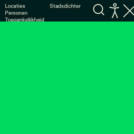
Locaties
Stadsdichter
Personen
Toegankelijkheid
Programma's
Lezen
Luisteren