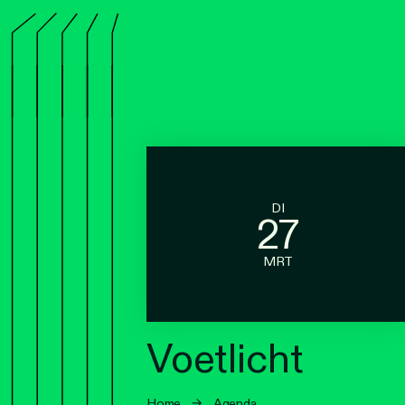
DI
27
MRT
Voetlicht
Home
→
Agenda