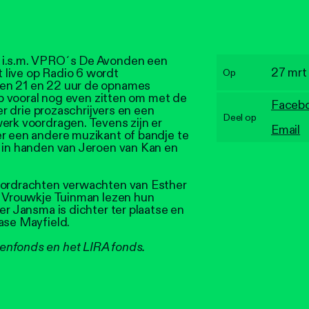
 i.s.m. VPRO´s De Avonden een
27 mrt
 live op Radio 6 wordt
Op
en 21 en 22 uur de opnames
oop vooral nog even zitten om met de
Faceb
 er drie prozaschrijvers en een
Deel op
erk voordragen. Tevens zijn er
Email
er een andere muzikant of bandje te
d in handen van Jeroen van Kan en
voordrachten verwachten van Esther
en Vrouwkje Tuinman lezen hun
er Jansma is dichter ter plaatse en
ase Mayfield.
enfonds en het LIRA fonds.