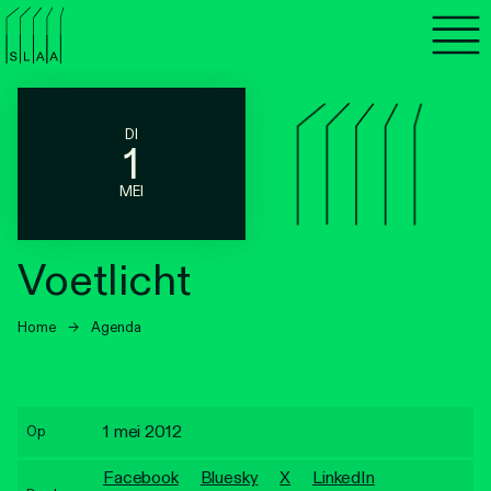
Agenda
Programma's
DI
1
Lezen
MEI
Luisteren
Voetlicht
Nieuwsbrief
Home
→
Agenda
Over SLAA
Vacatures
1 mei 2012
Op
Locaties
Facebook
Bluesky
X
LinkedIn