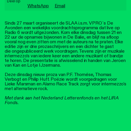
Deel op
Personen
WhatsApp
Email
Toegankelijkheid
Sinds 27 maart organiseert de SLAA i.s.m. VPRO´s De
Avonden een wekelijks voordrachtsprogramma dat live op
Stadsdichter
Radio 6 wordt uitgezonden. Kom elke dinsdag tussen 21 en
22 uur de opnames bijwonen in De Balie, en blijf na afloop
vooral nog even zitten om met de auteurs na te praten. Elke
editie zijn er drie prozaschrijvers en een dichter te gast
die ongepubliceerd werk voordragen. Tevens zijn er muzikale
intermezzo's van iedere keer een andere muzikant of bandje
te horen. De presentatie is afwisselend in handen van Jeroen
van Kan en Lotje IJzermans.
Deze dinsdag nieuw proza van P.F. Thomése, Thomas
Verbogt en Philip Huff. Poëzie wordt voorgedragen voor
Lieke Marsman en Alamo Race Track zorgt voor intermezzo's
met alternatieve rock.
Met dank aan het Nederland Letterenfonds en het LIRA
Fonds.