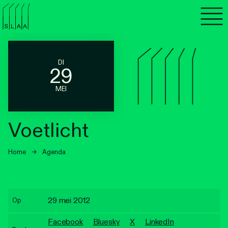
Agenda
Programma's
DI
29
Lezen
MEI
Luisteren
Voetlicht
Nieuwsbrief
Home
→
Agenda
Over SLAA
Vacatures
29 mei 2012
Op
Locaties
Facebook
Bluesky
X
LinkedIn