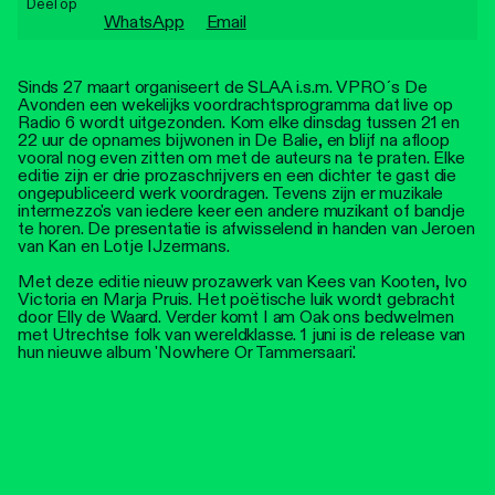
Deel op
Personen
WhatsApp
Email
Toegankelijkheid
Sinds 27 maart organiseert de SLAA i.s.m. VPRO´s De
Avonden een wekelijks voordrachtsprogramma dat live op
Stadsdichter
Radio 6 wordt uitgezonden. Kom elke dinsdag tussen 21 en
22 uur de opnames bijwonen in De Balie, en blijf na afloop
vooral nog even zitten om met de auteurs na te praten. Elke
editie zijn er drie prozaschrijvers en een dichter te gast die
ongepubliceerd werk voordragen. Tevens zijn er muzikale
intermezzo's van iedere keer een andere muzikant of bandje
te horen. De presentatie is afwisselend in handen van Jeroen
van Kan en Lotje IJzermans.
Met deze editie nieuw prozawerk van Kees van Kooten, Ivo
Victoria en Marja Pruis. Het poëtische luik wordt gebracht
door Elly de Waard. Verder komt I am Oak ons bedwelmen
met Utrechtse folk van wereldklasse. 1 juni is de release van
hun nieuwe album 'Nowhere Or Tammersaari'.