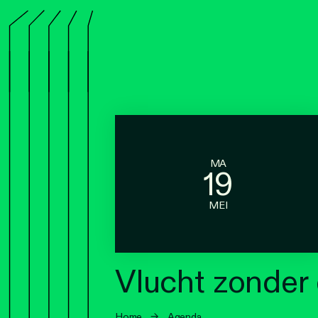
MA
19
MEI
Vlucht zonder
Home
→
Agenda