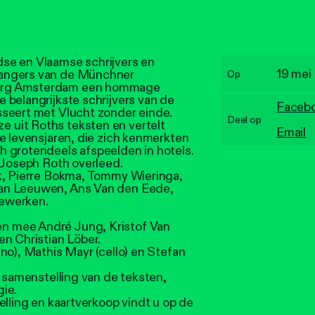
se en Vlaamse schrijvers en
19 mei
zangers van de Münchner
Op
urg Amsterdam een hommage
 belangrijkste schrijvers van de
Faceb
sseert met Vlucht zonder einde.
Deel op
uit Roths teksten en vertelt
Email
e levensjaren, die zich kenmerkten
 grotendeels afspeelden in hotels.
 Joseph Roth overleed.
k, Pierre Bokma, Tommy Wieringa,
an Leeuwen, Ans Van den Eede,
ewerken.
 mee André Jung, Kristof Van
en Christian Löber.
no), Mathis Mayr (cello) en Stefan
e samenstelling van de teksten,
ie.
elling en kaartverkoop vindt u op de