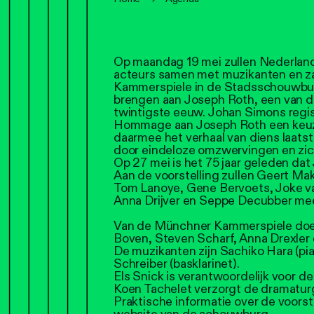
Op maandag 19 mei zullen Nederland
acteurs samen met muzikanten en 
Kammerspiele in de Stadsschouwb
brengen aan Joseph Roth, een van de
twintigste eeuw. Johan Simons regi
Hommage aan Joseph Roth een keuze 
daarmee het verhaal van diens laatst
door eindeloze omzwervingen en zich
Op 27 mei is het 75 jaar geleden dat
Aan de voorstelling zullen Geert Ma
Tom Lanoye, Gene Bervoets, Joke v
Anna Drijver en Seppe Decubber me
Van de Münchner Kammerspiele doen
Boven, Steven Scharf, Anna Drexler 
De muzikanten zijn Sachiko Hara (pia
Schreiber (basklarinet).
Els Snick is verantwoordelijk voor d
Koen Tachelet verzorgt de dramaturg
Praktische informatie over de voorst