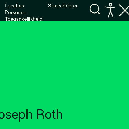
Locaties
Stadsdichter
Personen
Toegankelijkheid
Programma's
Lezen
Luisteren
Joseph Roth