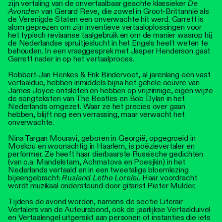
zijn vertaling van de onvertaalbaar geachte klassieker
De
Avonden
van Gerard Reve, die zowel in Groot-Brittannië als
de Verenigde Staten een onverwachte hit werd. Garrett is
alom geprezen om zijn inventieve vertaaloplossingen voor
het typisch reviaanse taalgebruik en om de manier waarop hij
de Nederlandse spruitjeslucht in het Engels heeft weten te
behouden. In een vraaggesprek met Jasper Henderson gaat
Garrett nader in op het vertaalproces.
Robbert-Jan Henkes & Erik Bindervoet, al jarenlang een vast
vertaalduo, hebben inmiddels bijna het gehele oeuvre van
James Joyce ontsloten en hebben op vrijzinnige, eigen wijze
de songteksten van The Beatles en Bob Dylan in het
Nederlands omgezet. Waar ze het precies over gaan
hebben, blijft nog een verrassing, maar verwacht het
onverwachte.
Nina Targan Mouravi, geboren in Georgië, opgegroeid in
Moskou en woonachtig in Haarlem, is poëzievertaler en
performer. Ze heeft haar dierbaarste Russische gedichten
(van o.a. Mandelstam, Achmatova en Poesjkin) in het
Nederlands vertaald en in een tweetalige bloemlezing
bijeengebracht:
Rusland Lethe Lorelei
. Haar voordracht
wordt muzikaal ondersteund door gitarist Pieter Mulder.
Tijdens de avond worden, namens de sectie Literair
Vertalers van de Auteursbond, ook de jaarlijkse Vertaalduivel
en Vertaalengel uitgereikt aan personen of instanties die iets