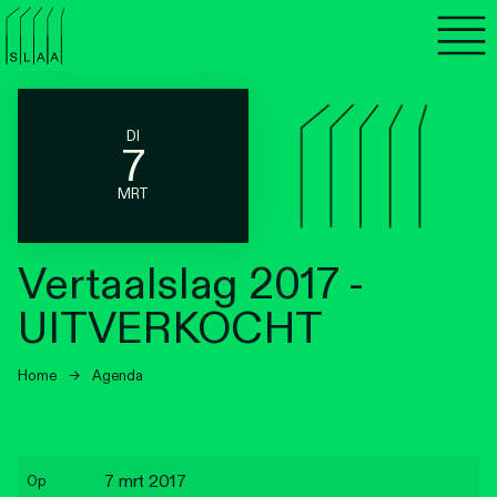
Agenda
Programma's
DI
7
Lezen
MRT
Luisteren
Vertaalslag 2017 -
Nieuwsbrief
UITVERKOCHT
Over SLAA
Home
→
Agenda
Vacatures
Locaties
7 mrt 2017
Op