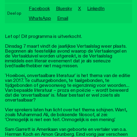
Personen
Facebook
Bluesky
X
LinkedIn
Deel op
Toegankelijkheid
WhatsApp
Email
Stadsdichter
Let op! Dit programma is uitverkocht.
Dinsdag 7 maart vindt de jaarlijkse Vertaalslag weer plaats.
Begonnen als feestelijke avond waarop de Vertaalengel en
de Vertaalduivel worden uitgereikt, is de Vertaalslag
inmiddels een literair evenement dat je als serieuze
(ver)taalliefhebber niet mag missen.
'Hoeiboei, onvertaalbare literatuur' is het thema van de editie
van 2017. Te cultuurgebonden, te taalgebonden, te
tijdgebonden of gewoonweg te eigenzinnig voor woorden…
Van bepaalde literatuur – proza en poëzie – wordt beweerd
dat die ‘onvertaalbaar’ is. Maar bestaat er wel zoiets als
onvertaalbaar?
Vier sprekers laten hun licht over het thema schijnen. Want,
zoals Muhammad Ali, de boksende filosoof, al zei:
‘Onmogelijk is niet een feit. Onmogelijk is een mening.’
Sam Garrett is Amerikaan van geboorte en vertaler van o.a.
Herman Koch en Arnon Grunberg. Eind vorig jaar verscheen