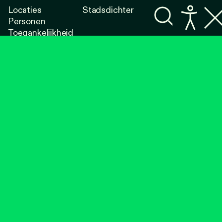
Locaties
Stadsdichter
Personen
Toegankelijkheid
Programma's
Lezen
Luisteren