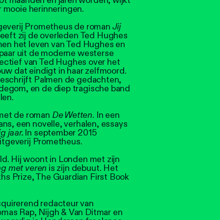
t maanden en jaren worden, wijkt
or mooie herinneringen.
tgeverij Prometheus de roman
Jij
geeft zij de overleden Ted Hughes
lmen het leven van Ted Hughes en
spaar uit de moderne westerse
spectief van Ted Hughes over het
uw dat eindigt in haar zelfmoord.
beschrijft Palmen de gedachten,
degom, en de diep tragische band
len.
 met de roman
De Wetten
. In een
ns, een novelle, verhalen, essays
g jaar.
In september 2015
Uitgeverij Prometheus.
d. Hij woont in Londen met zijn
ing met veren
is zijn debuut. Het
s Prize, The Guardian First Book
cquirerend redacteur van
mas Rap, Nijgh & Van Ditmar en