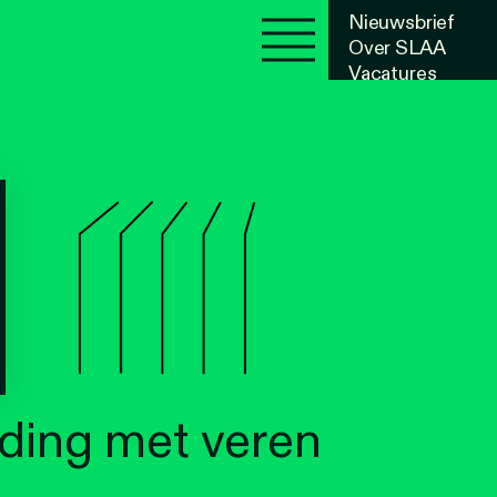
Nieuwsbrief
Over SLAA
Vacatures
Agenda
t ding met veren