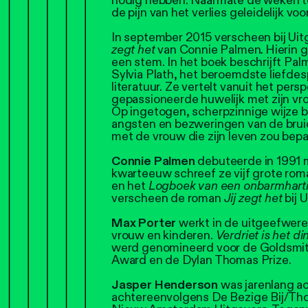
nodig hebben. Naarmate de weken to
de pijn van het verlies geleidelijk vo
In september 2015 verscheen bij Ui
zegt het
van Connie Palmen
.
Hierin 
een stem. In het boek beschrijft Pa
Sylvia Plath, het beroemdste liefde
literatuur. Ze vertelt vanuit het per
gepassioneerde huwelijk met zijn vro
Op ingetogen, scherpzinnige wijze 
angsten en bezweringen van de brui
met de vrouw die zijn leven zou bepa
Connie Palmen
debuteerde in 1991
kwarteeuw schreef ze vijf grote roma
en het
Logboek van een onbarmharti
verscheen de roman
Jij zegt het
bij 
Max Porter
werkt in de uitgeefwerel
vrouw en kinderen.
Verdriet is het d
werd genomineerd voor de Goldsmith
Award en de Dylan Thomas Prize.
Jasper Henderson
was jarenlang a
achtereenvolgens De Bezige Bij/Tho