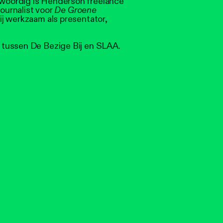
oordig is Henderson freelance
journalist voor
De Groene
hij werkzaam als presentator,
tussen De Bezige Bij en SLAA.