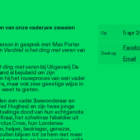
n van onze vader,
we zwaaien
5 apr 
Op
derson in gesprek met Max Porter
Faceb
an
Verdriet is het ding met veren
van
Deel op
Email
et ding met veren
bij Uitgeverij De
and al bejubeld om zijn
in hij het rouwproces van een vader
e, maar ook zeer geestige wijze in
 weet te gieten.
en een vader (bewonderaar en
Ted Hughes) en zijn twee jonge
tselinge dood van hun echtgenote
raai, het schelmse fabeldier uit
yclus
Crow
, hun Londense
r, helper, bedrieger, genezer,
zullen blijven tot ze hem niet meer