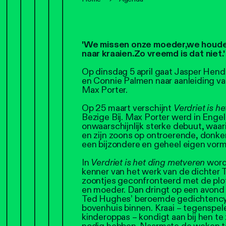
'We missen onze moeder,
we houde
naar kraaien.
Zo vreemd is dat niet.'
Op dinsdag 5 april gaat Jasper Hen
en Connie Palmen naar aanleiding v
Max Porter.
Op 25 maart verschijnt
Verdriet is h
Bezige Bij. Max Porter werd in Engel
onwaarschijnlijk sterke debuut, waar
en zijn zoons op ontroerende, donker
een bijzondere en geheel eigen vorm
In
Verdriet is het ding met
veren
word
kenner van het werk van de dichter 
zoontjes geconfronteerd met de plo
en moeder. Dan dringt op een avond K
Ted Hughes’ beroemde gedichtenc
bovenhuis binnen. Kraai – tegenspele
kinderoppas – kondigt aan bij hen te 