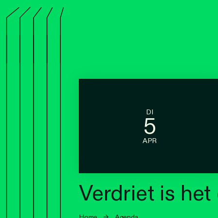
DI
5
APR
Verdriet is he
Home
→
Agenda