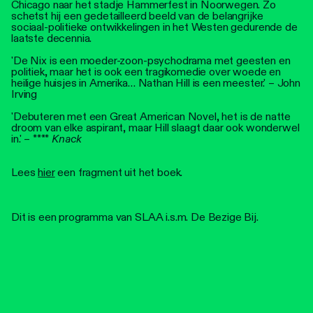
Chicago naar het stadje Hammerfest in Noorwegen. Zo
schetst hij een gedetailleerd beeld van de belangrijke
sociaal-politieke ontwikkelingen in het Westen gedurende de
laatste decennia.
'De Nix is een moeder-zoon-psychodrama met geesten en
politiek, maar het is ook een tragikomedie over woede en
heilige huisjes in Amerika… Nathan Hill is een meester.' – John
Irving
'Debuteren met een Great American Novel, het is de natte
droom van elke aspirant, maar Hill slaagt daar ook wonderwel
in.' – ****
Knack
Lees
hier
een fragment uit het boek.
Dit is een programma van SLAA i.s.m. De Bezige Bij.