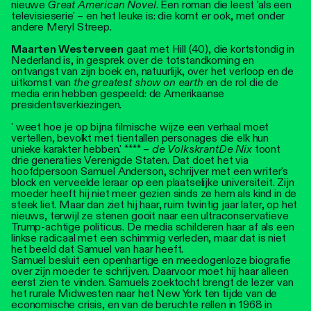
nieuwe
Great American Novel
. Een roman die leest 'als een
televisieserie' – en het leuke is: die komt er ook, met onder
andere Meryl Streep.
Maarten Westerveen
gaat met Hill (40), die kortstondig in
Nederland is, in gesprek over de totstandkoming en
ontvangst van zijn boek en, natuurlijk, over het verloop en de
uitkomst van
the greatest show on earth
en de rol die de
media erin hebben gespeeld: de Amerikaanse
presidentsverkiezingen.
' weet hoe je op bijna filmische wijze een verhaal moet
vertellen, bevolkt met tientallen personages die elk hun
unieke karakter hebben.' **** –
de Volkskrant
De Nix
toont
drie generaties Verenigde Staten. Dat doet het via
hoofdpersoon Samuel Anderson, schrijver met een writer's
block en verveelde leraar op een plaatselijke universiteit. Zijn
moeder heeft hij niet meer gezien sinds ze hem als kind in de
steek liet. Maar dan ziet hij haar, ruim twintig jaar later, op het
nieuws, terwijl ze stenen gooit naar een ultraconservatieve
Trump-achtige politicus. De media schilderen haar af als een
linkse radicaal met een schimmig verleden, maar dat is niet
het beeld dat Samuel van haar heeft.
Samuel besluit een openhartige en meedogenloze biografie
over zijn moeder te schrijven. Daarvoor moet hij haar alleen
eerst zien te vinden. Samuels zoektocht brengt de lezer van
het rurale Midwesten naar het New York ten tijde van de
economische crisis, en van de beruchte rellen in 1968 in