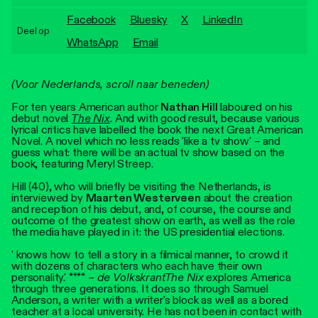
Personen
Facebook
Bluesky
X
LinkedIn
Deel op
Toegankelijkheid
WhatsApp
Email
Stadsdichter
(Voor Nederlands, scroll naar beneden)
For ten years American author
Nathan Hill
laboured on his
debut novel
The Nix
. And with good result, because various
lyrical critics have labelled the book the next Great American
Novel. A novel which no less reads 'like a tv show' – and
guess what: there will be an actual tv show based on the
book, featuring Meryl Streep.
Hill (40), who will briefly be visiting the Netherlands, is
interviewed by
Maarten Westerveen
about the creation
and reception of his debut, and, of course, the course and
outcome of the greatest show on earth, as well as the role
the media have played in it: the US presidential elections.
' knows how to tell a story in a filmical manner, to crowd it
with dozens of characters who each have their own
personality.' **** –
de Volkskrant
The Nix
explores America
through three generations. It does so through Samuel
Anderson, a writer with a writer's block as well as a bored
teacher at a local university. He has not been in contact with