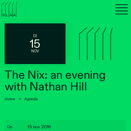
Agenda
Programma's
DI
15
Lezen
NOV
Luisteren
The Nix: an evening
Nieuwsbrief
with Nathan Hill
Over SLAA
Home
→
Agenda
Vacatures
Locaties
15 nov 2016
Op