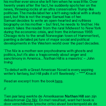
his mother ever since she left him when he was little. Over
twenty years after the fact, he suddenly spots her on the
news, throwing rocks at an ultra conservative Trump-like
politician. The media label her a left-wing radical with a shady
past, but this is not the image Samuel has of her.
Samuel decides to write an open-hearted and ruthless
biography on his mother – but first, he needs to find her. His
search takes the reader from the rural Midwest to New York
during the economic crisis, and from the infamous 1968
Chicago riots to the small Norwegian town of Hammerfest,
painting a detailed picture of major social and political
developments in the Western world over the past decades.
'
The Nix
is a mother-son psychodrama with ghosts and
politics, but it's also a tragicomedy about anger and
sanctimony in America… Nathan Hill is a maestro.' – John
Irving
'To debut with a Great American Novel is every aspiring
writer's fantasy, but Hill pulls it off flawlessly.' – ****
Knack
Read an excerpt from the book
here
.
//
Tien jaar lang werkte de Amerikaanse
Nathan Hill
aan zijn
debuutroman
De Nix
. En met resultaat, want het boek is
door verschillende lyrische critici alvast bestempeld als de