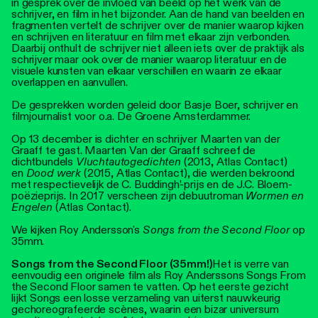
in gesprek over de invloed van beeld op het werk van de
schrijver, en film in het bijzonder. Aan de hand van beelden en
fragmenten vertelt de schrijver over de manier waarop kijken
en schrijven en literatuur en film met elkaar zijn verbonden.
Daarbij onthult de schrijver niet alleen iets over de praktijk als
schrijver maar ook over de manier waarop literatuur en de
visuele kunsten van elkaar verschillen en waarin ze elkaar
overlappen en aanvullen.
De gesprekken worden geleid door Basje Boer, schrijver en
filmjournalist voor o.a. De Groene Amsterdammer.
Op 13 december is dichter en schrijver Maarten van der
Graaff te gast. Maarten Van der Graaff schreef de
dichtbundels
Vluchtautogedichten
(2013, Atlas Contact)
en
Dood werk
(2015, Atlas Contact), die werden bekroond
met respectievelijk de C. Buddingh’-prijs en de J.C. Bloem-
poëzieprijs. In 2017 verscheen zijn debuutroman
Wormen en
Engelen
(Atlas Contact).
We kijken Roy Andersson's
Songs from the Second Floor
op
35mm.
Songs from the Second Floor (35mm!)
Het is verre van
eenvoudig een originele film als Roy Anderssons Songs From
the Second Floor samen te vatten. Op het eerste gezicht
lijkt Songs een losse verzameling van uiterst nauwkeurig
gechoreografeerde scènes, waarin een bizar universum