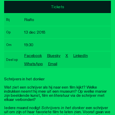
Personen
Tickets
Toegankelijkheid
Rialto
Bij
Stadsdichter
13 dec 2018
Op
19:30
Om
Facebook
Bluesky
X
LinkedIn
Deel op
WhatsApp
Email
Schrijvers in het donker
Wat ziet een schrijver als hij naar een film kijkt? Welke
indrukken neemt hij mee uit een museum? Op welke manier
zijn beeldende kunst, film en literatuur via de schrijver met
elkaar verbonden?
Iedere maand nodigt
Schrijvers in het donker
een schrijver
uit om zijn of haar favoriete film te laten zien. Vooraf gaan we