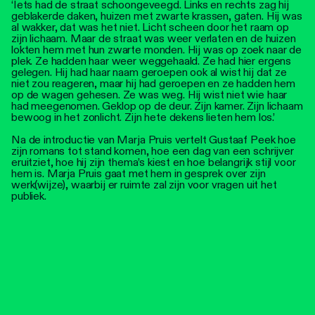
‘Iets had de straat schoongeveegd. Links en rechts zag hij
geblakerde daken, huizen met zwarte krassen, gaten. Hij was
al wakker, dat was het niet. Licht scheen door het raam op
zijn lichaam. Maar de straat was weer verlaten en de huizen
lokten hem met hun zwarte monden. Hij was op zoek naar de
plek. Ze hadden haar weer weggehaald. Ze had hier ergens
gelegen. Hij had haar naam geroepen ook al wist hij dat ze
niet zou reageren, maar hij had geroepen en ze hadden hem
op de wagen gehesen. Ze was weg. Hij wist niet wie haar
had meegenomen. Geklop op de deur. Zijn kamer. Zijn lichaam
bewoog in het zonlicht. Zijn hete dekens lieten hem los.’
Na de introductie van Marja Pruis vertelt Gustaaf Peek hoe
zijn romans tot stand komen, hoe een dag van een schrijver
eruitziet, hoe hij zijn thema’s kiest en hoe belangrijk stijl voor
hem is. Marja Pruis gaat met hem in gesprek over zijn
werk(wijze), waarbij er ruimte zal zijn voor vragen uit het
publiek.