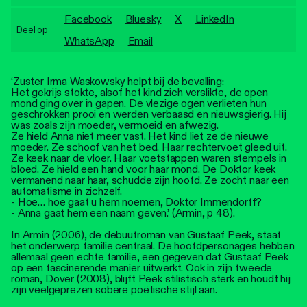
Personen
Facebook
Bluesky
X
LinkedIn
Deel op
Toegankelijkheid
WhatsApp
Email
Stadsdichter
‘Zuster Irma Waskowsky helpt bij de bevalling:
Het gekrijs stokte, alsof het kind zich verslikte, de open
mond ging over in gapen. De vlezige ogen verlieten hun
geschrokken prooi en werden verbaasd en nieuwsgierig. Hij
was zoals zijn moeder, vermoeid en afwezig.
Ze hield Anna niet meer vast. Het kind liet ze de nieuwe
moeder. Ze schoof van het bed. Haar rechtervoet gleed uit.
Ze keek naar de vloer. Haar voetstappen waren stempels in
bloed. Ze hield een hand voor haar mond. De Doktor keek
vermanend naar haar, schudde zijn hoofd. Ze zocht naar een
automatisme in zichzelf.
- Hoe… hoe gaat u hem noemen, Doktor Immendorff?
- Anna gaat hem een naam geven.’ (Armin, p 48).
In Armin (2006), de debuutroman van Gustaaf Peek, staat
het onderwerp familie centraal. De hoofdpersonages hebben
allemaal geen echte familie, een gegeven dat Gustaaf Peek
op een fascinerende manier uitwerkt. Ook in zijn tweede
roman, Dover (2008), blijft Peek stilistisch sterk en houdt hij
zijn veelgeprezen sobere poëtische stijl aan.