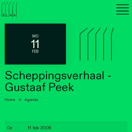
Agenda
Programma's
WO
11
Lezen
FEB
Luisteren
Scheppingsverhaal -
Nieuwsbrief
Gustaaf Peek
Over SLAA
Home
→
Agenda
Vacatures
Locaties
11 feb 2009
Op