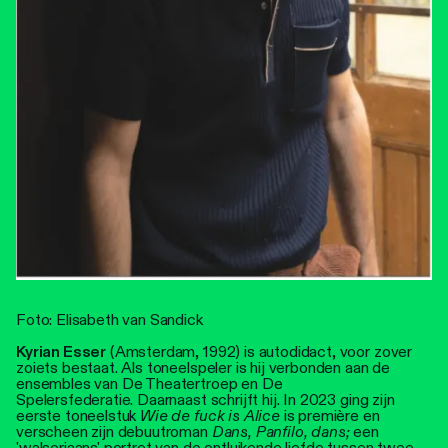
Foto: Elisabeth van Sandick
Kyrian Esser
(Amsterdam, 1992) is autodidact, voor zover
zoiets bestaat. Als toneelspeler is hij verbonden aan de
ensembles van De Theatertroep en De
Spelersfederatie. Daarnaast schrijft hij. In 2023 ging zijn
eerste toneelstuk
Wie de fuck is Alice
is première en
verscheen zijn debuutroman
Dans, Panfilo, dans;
een
'walseriaans' portret van de ontluikende liefde tussen twee