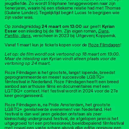
jeugdliefde. Zo wordt Stéphane teruggeworpen naar zijn
tienerjaren, waarin hij een stiekeme relatie had met Thomas
(Guilane Londez). Tegelijktijd begint Lucas te begrijpen wie
zijn vader was.
Op zondagmiddag
24 maart om 13:00
uur geeft
Kyrian
Esser
een inleiding bij de film. Zijn eigen roman,
Dans,
Panfilo, dans
, verscheen in 2023 bij Uitgeverij Koppernik.
Vanaf 1 maart kun je tickets kopen voor de
Roze Filmdagen
!
Let op: de film wordt ook vertoond op 18 maart om 19:00.
Maar de inleiding van Kyrian vindt alleen plaats voor de
vertoning op 24 maart.
Roze Filmdagen is het grootste, langst lopende, breedst
geprogrammeerde en meest succesvolle LGBTQ+
filmfestival in Nederland. Roze Filmdagen heeft een breed
aanbod aan arthouse films en documentaires met een
LGTBQ+ context. Het festival wordt in 2024 voor de 27
e
keer georganiseerd.
Roze Filmdagen is, na Pride Amsterdam, het grootste
LGBTQ+ gerelateerde evenement van Nederland. Het
festival is dan wel jaren geleden ontstaan als zeer
kleinschalig underground festival, de afgelopen jaren is het
uitgegroeid tot een professioneel, beeldbepalend filmfestival
met zowel een vaste schare alsook elke editie opnieuw een