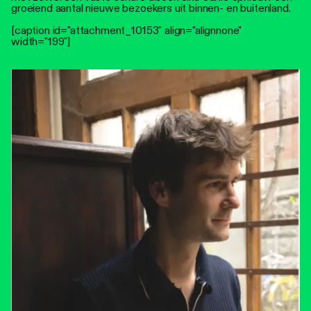
groeiend aantal nieuwe bezoekers uit binnen- en buitenland.
[caption id="attachment_10153" align="alignnone"
width="199"]