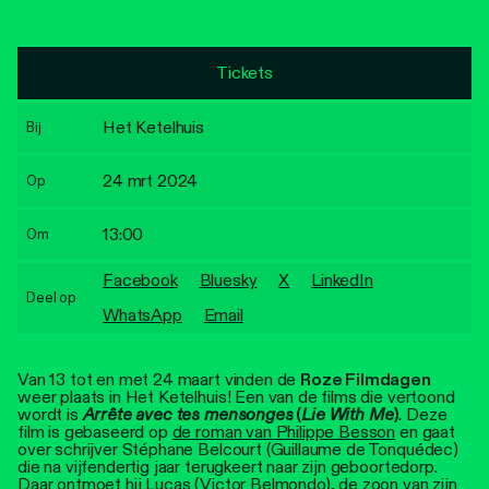
Personen
Toegankelijkheid
Tickets
Stadsdichter
Het Ketelhuis
Bij
24 mrt 2024
Op
13:00
Om
Facebook
Bluesky
X
LinkedIn
Deel op
WhatsApp
Email
Van 13 tot en met 24 maart vinden de
Roze Filmdagen
weer plaats in Het Ketelhuis! Een van de films die vertoond
wordt is
Arrête avec tes mensonges
(
Lie With Me
)
. Deze
film is gebaseerd op
de roman van Philippe Besson
en gaat
over schrijver Stéphane Belcourt (Guillaume de Tonquédec)
die na vijfendertig jaar terugkeert naar zijn geboortedorp.
Daar ontmoet hij Lucas (Victor Belmondo), de zoon van zijn