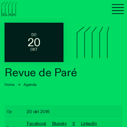
Agenda
Programma's
DO
20
Lezen
OKT
Luisteren
Revue de Paré
Nieuwsbrief
Home
→
Agenda
Over SLAA
Vacatures
20 okt 2016
Op
Locaties
Facebook
Bluesky
X
LinkedIn