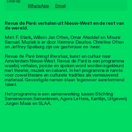
Deel op
Personen
WhatsApp
Email
Toegankelijkheid
Revue de Paré: verhalen uit Nieuw-West en de rest van
de wereld.
Stadsdichter
Met: F. Starik, Willem Jan Otten, Omar Ahaddaf en Mounir
Samuel. Muziek is er door Hermine Deurloo. Christine Otten
en Jeffrey Spalburg zijn uw gastvrouw en -heer.
Revue de Paré brengt literatuur, kunst en cultuur naar
Amsterdam Nieuw-West. Revue de Paré is een programma
waarbij verhalen, poëzie en spoken word worden ingekleurd
met theater, muziek en cabaret. In het programma is ruimte
voor zowel literaire en culturele tradities als vernieuwend
materiaal. Gevestigde namen staan tegenover aanstormend
talent.
Het programma is een samenwerking tussen Stichting
Samenwonen Samenleven, Agora Lettera, Kantlijn, Uitgeverij
Jurgen Maas en SLAA.