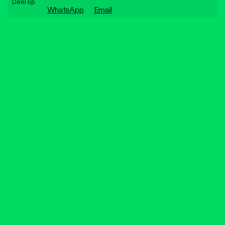
Deel op
Personen
WhatsApp
Email
Toegankelijkheid
Stadsdichter