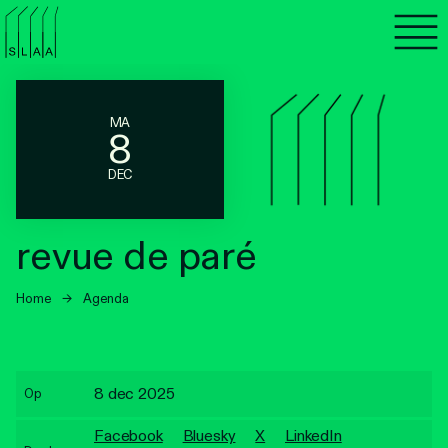
Agenda
Programma's
MA
8
Lezen
DEC
Luisteren
revue de paré
Nieuwsbrief
Home
→
Agenda
Over SLAA
Vacatures
8 dec 2025
Op
Locaties
Facebook
Bluesky
X
LinkedIn