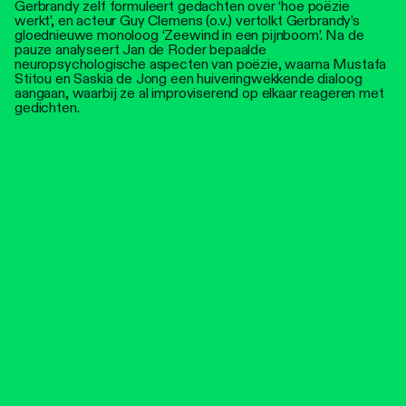
Gerbrandy zelf formuleert gedachten over ‘hoe poëzie
werkt’, en acteur Guy Clemens (o.v.) vertolkt Gerbrandy’s
gloednieuwe monoloog ‘Zeewind in een pijnboom’. Na de
pauze analyseert Jan de Roder bepaalde
neuropsychologische aspecten van poëzie, waarna Mustafa
Stitou en Saskia de Jong een huiveringwekkende dialoog
aangaan, waarbij ze al improviserend op elkaar reageren met
gedichten.