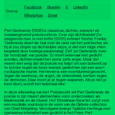
Personen
Facebook
Bluesky
X
LinkedIn
Deel op
Toegankelijkheid
WhatsApp
Email
Stadsdichter
​Piet Gerbrandy (1958) is classicus, dichter, essayist en
toonaangevend poëziecriticus. Over zijn dichtbundel
De
zwijgende man is niet bitter
(2001) schreef Kester Freriks:
‘Gerbrandy duwt de taal over de rand van het poëtische; als
hij al zou zingen op dichterlijke wijze, is dat met ruige stem
begeleid door bonkige paukenslag’. Zelf zei Gerbrandy over
de ‘noodzaak’ van poëzie: ‘Er moet helemaal niet gedicht
worden, dichten maakt het soms zelfs erger. Maar dat
neemt niet weg dat de poëzie mij helpt om een bolwerk op
te richten tegen de boze wereld: gedichten zijn een soort
cyclopische muren. Het leven is een voortdurend gevecht,
tegen de wanhoop, de angst, de zinloosheid, kortom tegen
de demonen. Daar moet je je tegen wapenen. Als je niet je
best doet, wordt het helemaal niks.’
In deze aflevering van het Poëziecafé wil Piet Gerbrandy de
poëzie in zijn meest elementaire vorm onderzoeken: als
klankmuziek en als ritueel. Het Mondriaan Kwartet zorgt voor
een muzikale vuurdoop in de vorm van de Girlsss-collection
van Chiel Meijering. Vervolgens brengt Tsjêbbe Hettinga met
sjamaanse intensiteit een gedicht in het Fries. Piet