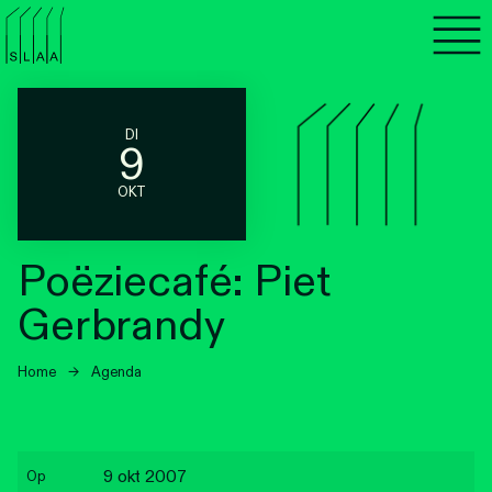
Agenda
Programma's
DI
9
Lezen
OKT
Luisteren
Poëziecafé: Piet
Nieuwsbrief
Gerbrandy
Over SLAA
Home
→
Agenda
Vacatures
Locaties
9 okt 2007
Op