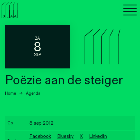
Agenda
Programma's
ZA
8
Lezen
SEP
Luisteren
Poëzie aan de steiger
Nieuwsbrief
Home
→
Agenda
Over SLAA
Vacatures
8 sep 2012
Op
Locaties
Facebook
Bluesky
X
LinkedIn