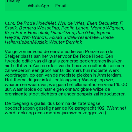
Deel op
Personen
WhatsApp
Email
Toegankelijkheid
I.s.m. De Rode Hoed
Met: Nyk de Vries, Ellen Deckwitz, F.
Starik, Bernard Wesseling, Pepijn Lanen, Menno Wigman,
Stadsdichter
Krijn Peter Hesselink, Diana Ozon, Jan Glas, Ingmar
Heytze, Wim Brands, Fouad Sidali
Presentatie: Isolde
Hallensleben
Muziek: Wouter Bernink
Vorige zomer vond de eerste editie van Poëzie aan de
Steiger plaats aan het water voor De Rode Hoed. Een
tweede editie van dit gratis zomerse gedichtenfestival kon
niet uitblijven. Aan de start van het nieuwe culturele seizoen
zal wederom een groot aantal dichters hun mooiste werk
voordragen, op een van de mooiste plekken in Amsterdam.
Het thema dit jaar is lof- en klaagzang. Waarop, op wie,
waarom en waarover, we gaan het allemaal horen vanaf 16.00
uur, waar Isolde op haar eigen onnavolgbare wijze de
prominente stoet dichters en ander gespuis zal introduceren.
De toegang is gratis, dus kom na de zaterdagse
boodschappen gezellig naar de Keizersgracht 102! (Want het
wordt ook nog eens mooi najaarsweer zeggen ze.)