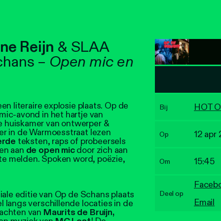
ne Reijn
& SLAA
chans –
Open mic en
n literaire explosie plaats. Op de
HOT O
Bij
ic-avond in het hartje van
 huiskamer van ontwerper &
er in de Warmoesstraat lezen
12 apr
Op
erde
teksten, raps of probeersels
oen aan
de open mic
door zich aan
 te melden. Spoken word, poëzie,
15:45
Om
Faceb
iale editie van Op de Schans plaats
Deel op
Email
l langs verschillende locaties in de
rachten van
Maurits de Bruijn,