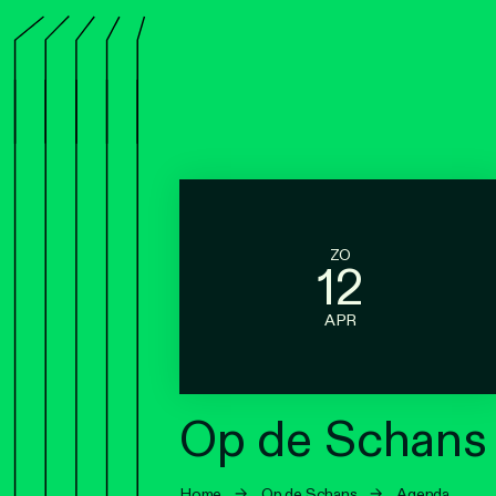
ZO
12
APR
Op de Schans 
Home
→
Op de Schans
→
Agenda