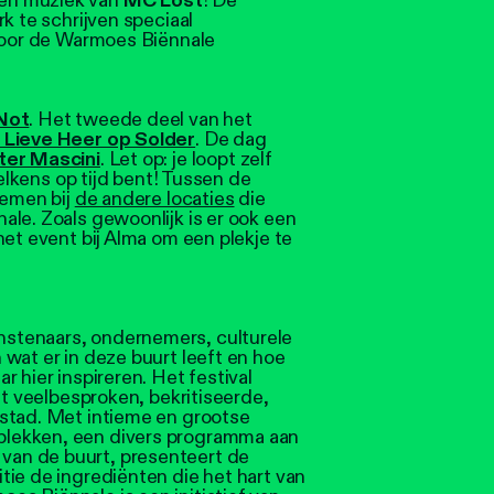
en muziek van
MC Lost
! De
k te schrijven speciaal
 door de Warmoes Biënnale
Not
. Het tweede deel van het
 Lieve Heer op Solder
. De dag
ter Mascini
. Let op: je loopt zelf
telkens op tijd bent! Tussen de
nemen bij
de andere locaties
die
le. Zoals gewoonlijk is er ook een
het event bij Alma om een plekje te
stenaars, ondernemers, culturele
wat er in deze buurt leeft en hoe
 hier inspireren. Het festival
it veelbesproken, bekritiseerde,
stad. Met intieme en grootse
lekken, een divers programma aan
an de buurt, presenteert de
ie de ingrediënten die het hart van