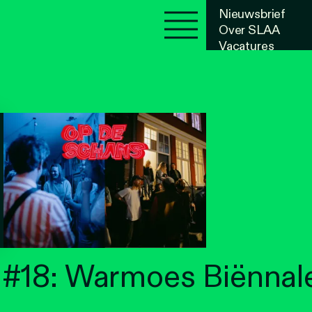
Nieuwsbrief
Over SLAA
Vacatures
Agenda
#18: Warmoes Biënnal