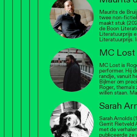
Maurits de Bruij
twee non-ficti
maakt stuk (202
de Boon Literat
Literatuurprijs 
Literatuurprijs.
MC Lost
MC Lost is Roge
performer. Hij 
randje, vanuit h
Bijlmer om preci
Roger, thema’s z
willen staan. M
Sarah Ar
Sarah Arnolds (1
Gerrit Rietveld
met de verhalen
publiceerde ze 