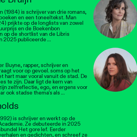
n (1984) is schrijver van drie romans,
eboeken en een toneeltekst. Man
4) prijkte op de longlists van zowel
uurprijs en de Boekenbon
en op de shortlist van de Libris
 In 2025 publiceerde …
r Buyne, rapper, schrijver en
draagt voor op gevoel. soms op het
et hart maar vooral vanuit de stad. De
es te zijn. Daar ligt de kern van
ijn zelfreflectie, ego, en ergens voor
aar ook stadse thema’s als …
nolds
992) is schrijver en werkt op de
 Academie. Ze debuteerde in 2025
bundel Het gore lef. Eerder
verhalen en gedichten, en schreef ze