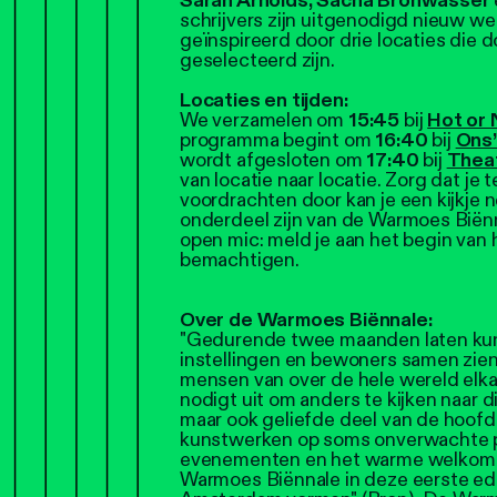
Sarah Arnolds,
Sacha Bronwasser
schrijvers zijn uitgenodigd nieuw wer
geïnspireerd door drie locaties die
geselecteerd zijn.
Locaties en tijden:
We verzamelen om
15:45
bij
Hot or 
programma begint om
16:40
bij
Ons’
wordt afgesloten om
17:40
bij
Thea
van locatie naar locatie. Zorg dat je 
voordrachten door kan je een kijkje 
onderdeel zijn van de Warmoes Biënna
open mic: meld je aan het begin van 
bemachtigen.
Over de Warmoes Biënnale:
"Gedurende twee maanden laten kun
instellingen en bewoners samen zien 
mensen van over de hele wereld elkaar
nodigt uit om anders te kijken naar d
maar ook geliefde deel van de hoofd
kunstwerken op soms onverwachte p
evenementen en het warme welkom v
Warmoes Biënnale in deze eerste edit