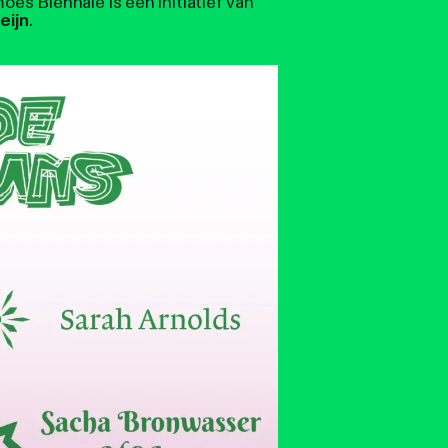
oes Biënnale is een initiatief van
eijn
.