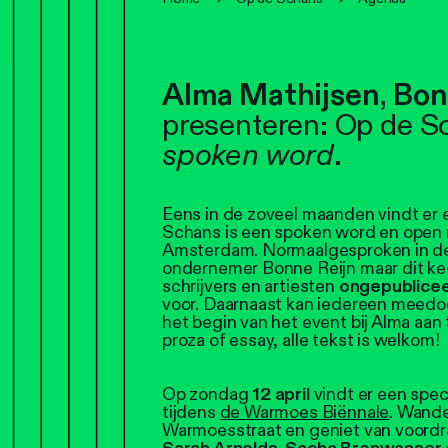
Alma Mathijsen
,
Bon
presenteren: Op de S
spoken word
.
Eens in de zoveel maanden vindt er ee
Schans is een spoken word en open m
Amsterdam. Normaalgesproken in de
ondernemer Bonne Reijn maar dit ke
schrijvers en artiesten
ongepublice
voor. Daarnaast kan iedereen meed
het begin van het event bij Alma aan
proza of essay, alle tekst is welkom!
Op zondag
12 april
vindt er een spec
tijdens
de Warmoes Biënnale
. Wande
Warmoesstraat en geniet van voord