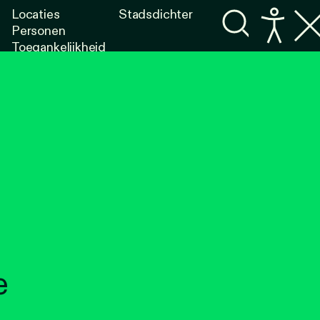
Locaties
Stadsdichter
Personen
Toegankelijkheid
Programma's
Lezen
Luisteren
e