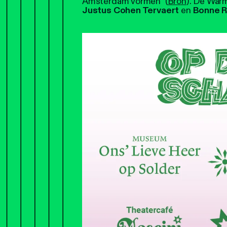
Amsterdam vormen" (
Bron
). De Warm
Justus Cohen Tervaert
en
Bonne R