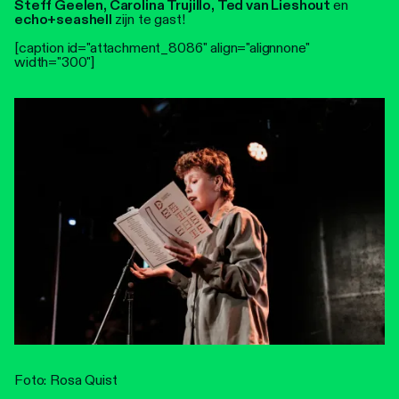
Steff Geelen, Carolina Trujillo, Ted van Lieshout
en
echo+seashell
zijn te gast!
[caption id="attachment_8086" align="alignnone"
width="300"]
Foto: Rosa Quist