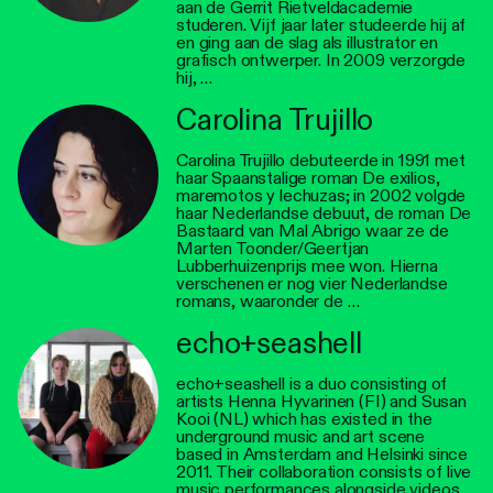
aan de Gerrit Rietveldacademie
studeren. Vijf jaar later studeerde hij af
en ging aan de slag als illustrator en
grafisch ontwerper. In 2009 verzorgde
hij, …
Carolina Trujillo
Carolina Trujillo debuteerde in 1991 met
haar Spaanstalige roman De exilios,
maremotos y lechuzas; in 2002 volgde
haar Nederlandse debuut, de roman De
Bastaard van Mal Abrigo waar ze de
Marten Toonder/Geertjan
Lubberhuizenprijs mee won. Hierna
verschenen er nog vier Nederlandse
romans, waaronder de …
echo+seashell
echo+seashell is a duo consisting of
artists Henna Hyvarinen (FI) and Susan
Kooi (NL) which has existed in the
underground music and art scene
based in Amsterdam and Helsinki since
2011. Their collaboration consists of live
music performances alongside videos