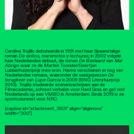
Carolina Trujillo debuteerde in 1991 met haar Spaanstalige
roman
De exilios, maremotos y lechuzas
; in 2002 volgde
haar Nederlandse debuut, de roman
De Bastaard van Mal
Abrigo
waar ze de Marten Toonder/Geertjan
Lubberhuizenprijs mee won. Hierna verschenen er nog vier
Nederlandse romans, waaronder de veelgeprezen
De
terugkeer van Lupe García
in 2009 (BNG Literatuurprijs
2010)
.
Trujillo studeerde scenarioschrijven aan de
Filmacademie, schreef verhalen voor Hard Gras en gaf ooit
Nederlands op een VMBO in Amsterdam. Sinds 2019 is ze
sportcolumnist voor NRC.
[caption id="attachment_3801" align="alignnone"
width="300"]