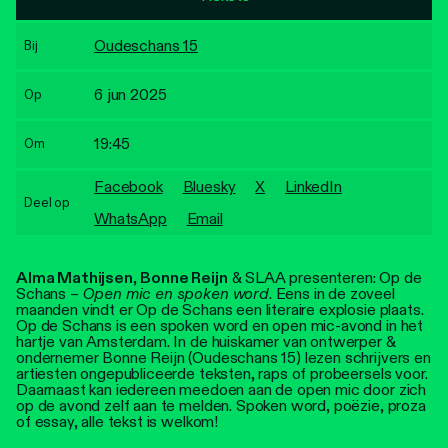
Personen
Oudeschans 15
Bij
Toegankelijkheid
6 jun 2025
Op
Stadsdichter
19:45
Om
Facebook
Bluesky
X
LinkedIn
Deel op
WhatsApp
Email
Alma Mathijsen
,
Bonne Reijn
& SLAA presenteren: Op de
Schans –
Open mic en spoken word
. Eens in de zoveel
maanden vindt er Op de Schans een literaire explosie plaats.
Op de Schans is een spoken word en open mic-avond in het
hartje van Amsterdam. In de huiskamer van ontwerper &
ondernemer Bonne Reijn (Oudeschans 15) lezen schrijvers en
artiesten ongepubliceerde teksten, raps of probeersels voor.
Daarnaast kan iedereen meedoen aan de open mic door zich
op de avond zelf aan te melden. Spoken word, poëzie, proza
of essay, alle tekst is welkom!