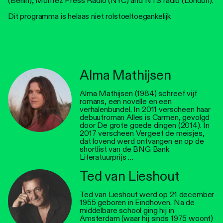
(Berlin), Montez Press Radio (NYC) and NTS radio (London).
Dit programma is helaas niet rolstoeltoegankelijk
Alma Mathijsen
Alma Mathijsen (1984) schreef vijf
romans, een novelle en een
verhalenbundel. In 2011 verscheen haar
debuutroman Alles is Carmen, gevolgd
door De grote goede dingen (2014). In
2017 verscheen Vergeet de meisjes,
dat lovend werd ontvangen en op de
shortlist van de BNG Bank
Literatuurprijs …
Ted van Lieshout
Ted van Lieshout werd op 21 december
1955 geboren in Eindhoven. Na de
middelbare school ging hij in
Amsterdam (waar hij sinds 1975 woont)