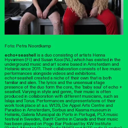
Foto: Petra Noordkamp
echo+seashell
is a duo consisting of artists Henna
Hyvarinen (FI) and Susan Kooi (NL) which has existed in the
underground music and art scene based in Amsterdam and
Helsinki since 2011. Their collaboration consists of live music
performances alongside videos and exhibitions.
echo+seashell created a niche of their own that is both
familiar and alien. The lyrics and the unsensual stage
presence of the duo form the core, the 'baby soul' of echo +
seashell. Varying in style and genre, their music is often
produced in collaboration with different musicians, such as
Islaja and Torus. Performances and presentations of their
work took place at a.o. W139, De Appel Arts Centre and
Paradiso in Amsterdam, Sorbus and Kiasma museum in
Helsinki, Galeria Municipal do Porto in Portugal, PLX music
festival in Sweden, Banff Centre in Canada and their music
has been played on Pogo Bar Podcast by KW Institute