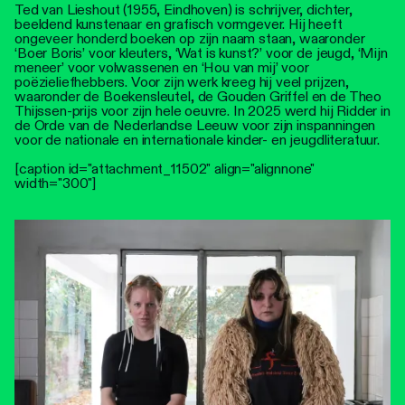
Ted van Lieshout (1955, Eindhoven) is schrijver, dichter,
beeldend kunstenaar en grafisch vormgever. Hij heeft
ongeveer honderd boeken op zijn naam staan, waaronder
‘Boer Boris’ voor kleuters, ‘Wat is kunst?’ voor de jeugd, ‘Mijn
meneer’ voor volwassenen en ‘Hou van mij’ voor
poëzieliefhebbers. Voor zijn werk kreeg hij veel prijzen,
waaronder de Boekensleutel, de Gouden Griffel en de Theo
Thijssen-prijs voor zijn hele oeuvre. In 2025 werd hij Ridder in
de Orde van de Nederlandse Leeuw voor zijn inspanningen
voor de nationale en internationale kinder- en jeugdliteratuur.
[caption id="attachment_11502" align="alignnone"
width="300"]