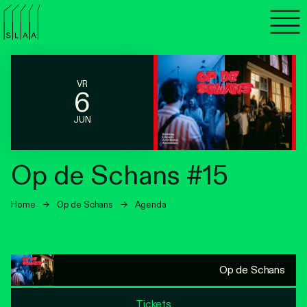
Agenda
Programma's
VR
6
Lezen
JUN
Luisteren
Op de Schans #15
Nieuwsbrief
Home
→
Op de Schans
→
Agenda
Over SLAA
Vacatures
Op de Schans
Locaties
Tickets