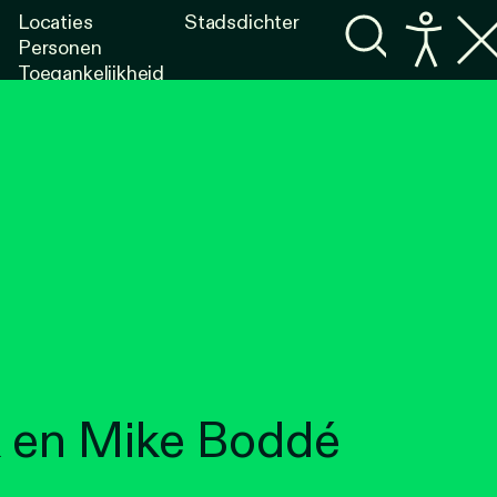
Locaties
Stadsdichter
Personen
Toegankelijkheid
Programma's
Lezen
Luisteren
k en Mike Boddé