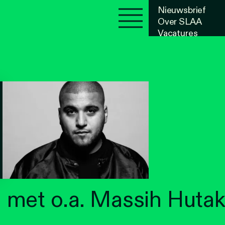
Nieuwsbrief
Over SLAA
Vacatures
Agenda
met o.a. Massih Huta