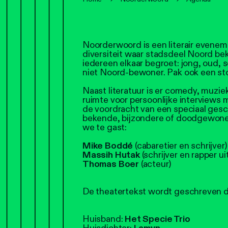
Noorderwoord is een literair evenem
diversiteit waar stadsdeel Noord b
iedereen elkaar begroet: jong, oud, 
niet Noord-bewoner. Pak ook een sto
Naast literatuur is er comedy, muzie
ruimte voor persoonlijke interviews me
de voordracht van een speciaal gesc
bekende, bijzondere of doodgewone
we te gast:
Mike Boddé
(cabaretier en schrijver)
Massih Hutak
(schrijver en rapper u
Thomas Boer
(acteur)
De theatertekst wordt geschreven 
Huisband:
Het Specie Trio