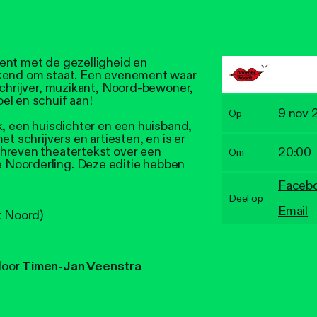
ent met de gezelligheid en
ekend om staat. Een evenement waar
schrijver, muzikant, Noord-bewoner,
el en schuif aan!
9 nov 
Op
k, een huisdichter en een huisband,
t schrijvers en artiesten, en is er
hreven theatertekst over een
20:00
Om
 Noorderling. Deze editie hebben
Faceb
Deel op
Email
it Noord)
door
Timen-Jan Veenstra