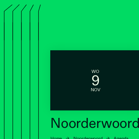
WO
9
NOV
Noorderwoord 
Home
→
Noorderwoord
→
Agenda