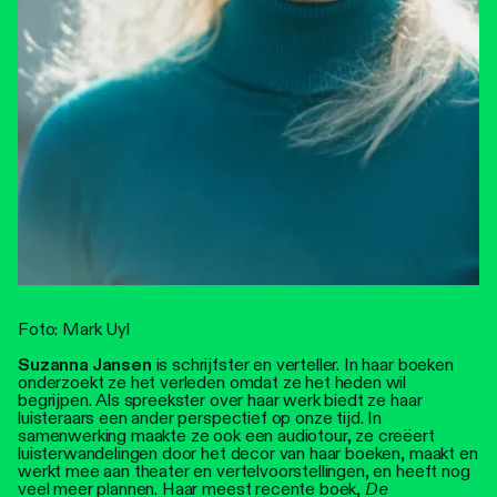
Foto: Mark Uyl
Suzanna Jansen
is schrijfster en verteller. In haar boeken
onderzoekt ze het verleden omdat ze het heden wil
begrijpen. Als spreekster over haar werk biedt ze haar
luisteraars een ander perspectief op onze tijd. In
samenwerking maakte ze ook een audiotour, ze creëert
luisterwandelingen door het decor van haar boeken, maakt en
werkt mee aan theater en vertelvoorstellingen, en heeft nog
veel meer plannen. Haar meest recente boek,
De