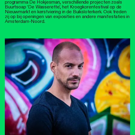
programma De Hokjesman, verschillende projecten zoals
Buurtsoap ‘De Wasserette’, het Kroegkorenfestival op de
Nieuwmarkt en kerstviering in de Buiksloterkerk. Ook treden
zij op bij openingen van exposities en andere manifestaties in
Amsterdam-Noord.