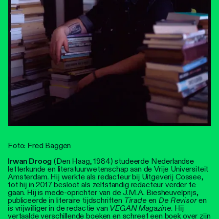
Foto: Fred Baggen
Irwan Droog
(Den Haag, 1984) studeerde Nederlandse
letterkunde en literatuurwetenschap aan de Vrije Universiteit
Amsterdam. Hij werkte als redacteur bij Uitgeverij Cossee,
tot hij in 2017 besloot als zelfstandig redacteur verder te
gaan. Hij is mede-oprichter van de J.M.A. Biesheuvelprijs,
publiceerde in literaire tijdschriften
Tirade
en
De Revisor
en
is vrijwilliger in de redactie van
VEGAN Magazine
. Hij
vertaalde verschillende boeken en schreef een boek over zijn