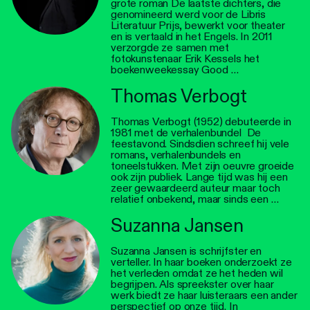
grote roman De laatste dichters, die
genomineerd werd voor de Libris
Literatuur Prijs, bewerkt voor theater
en is vertaald in het Engels. In 2011
verzorgde ze samen met
fotokunstenaar Erik Kessels het
boekenweekessay Good …
Thomas Verbogt
Thomas Verbogt (1952) debuteerde in
1981 met de verhalenbundel De
feestavond. Sindsdien schreef hij vele
romans, verhalenbundels en
toneelstukken. Met zijn oeuvre groeide
ook zijn publiek. Lange tijd was hij een
zeer gewaardeerd auteur maar toch
relatief onbekend, maar sinds een …
Suzanna Jansen
Suzanna Jansen is schrijfster en
verteller. In haar boeken onderzoekt ze
het verleden omdat ze het heden wil
begrijpen. Als spreekster over haar
werk biedt ze haar luisteraars een ander
perspectief op onze tijd. In