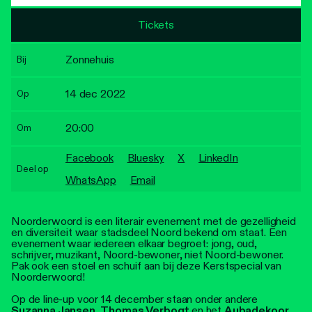
Personen
Tickets
Toegankelijkheid
Zonnehuis
Bij
Stadsdichter
14 dec 2022
Op
20:00
Om
Facebook
Bluesky
X
LinkedIn
Deel op
WhatsApp
Email
Noorderwoord is een literair evenement met de gezelligheid
en diversiteit waar stadsdeel Noord bekend om staat. Een
evenement waar iedereen elkaar begroet: jong, oud,
schrijver, muzikant, Noord-bewoner, niet Noord-bewoner.
Pak ook een stoel en schuif aan bij deze Kerstspecial van
Noorderwoord!
Op de line-up voor 14 december staan onder andere
Suzanna Jansen
,
Thomas Verbogt
en het
Aubadekoor.