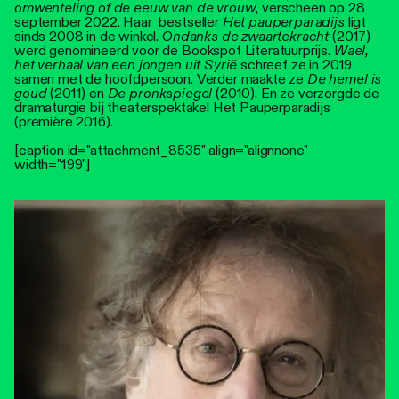
omwenteling of de eeuw van de vrouw
, verscheen op 28
september 2022. Haar bestseller
Het pauperparadijs
ligt
sinds 2008 in de winkel.
Ondanks de zwaartekracht
(2017)
werd genomineerd voor de Bookspot Literatuurprijs.
Wael,
het verhaal van een jongen uit Syrië
schreef ze in 2019
samen met de hoofdpersoon. Verder maakte ze
De hemel is
goud
(2011) en
De pronkspiegel
(2010). En ze verzorgde de
dramaturgie bij theaterspektakel Het Pauperparadijs
(première 2016).
[caption id="attachment_8535" align="alignnone"
width="199"]