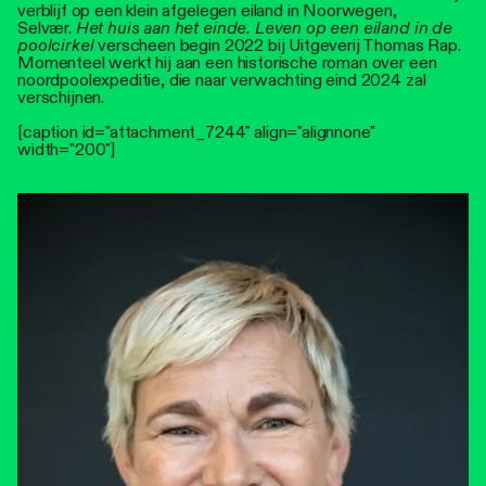
verblijf op een klein afgelegen eiland in Noorwegen,
Selvær.
Het huis aan het einde. Leven op een eiland in de
poolcirkel
verscheen begin 2022 bij Uitgeverij Thomas Rap.
Momenteel werkt hij aan een historische roman over een
noordpoolexpeditie, die naar verwachting eind 2024 zal
verschijnen.
[caption id="attachment_7244" align="alignnone"
width="200"]