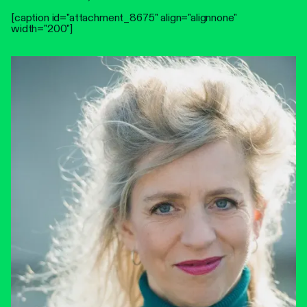
[caption id="attachment_8675" align="alignnone"
width="200"]