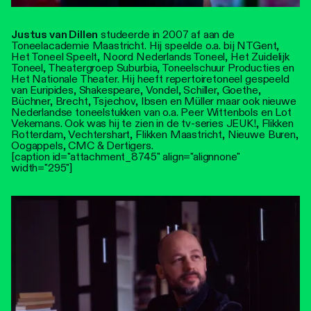
Justus van Dillen
studeerde in 2007 af aan de
Toneelacademie Maastricht. Hij speelde o.a. bij NTGent,
Het Toneel Speelt, Noord Nederlands Toneel, Het Zuidelijk
Toneel, Theatergroep Suburbia, Toneelschuur Producties en
Het Nationale Theater. Hij heeft repertoiretoneel gespeeld
van Euripides, Shakespeare, Vondel, Schiller, Goethe,
Büchner, Brecht, Tsjechov, Ibsen en Müller maar ook nieuwe
Nederlandse toneelstukken van o.a. Peer Wittenbols en Lot
Vekemans. Ook was hij te zien in de tv-series JEUK!, Flikken
Rotterdam, Vechtershart, Flikken Maastricht, Nieuwe Buren,
Oogappels, CMC & Dertigers.
[caption id="attachment_8745" align="alignnone"
width="295"]