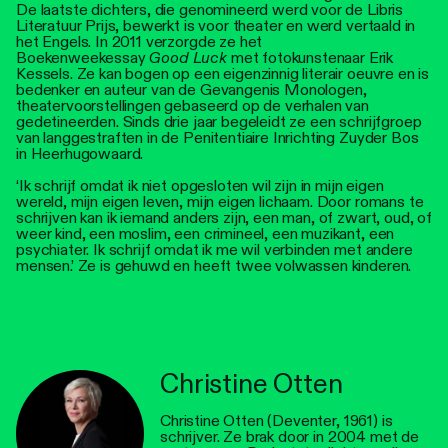
De laatste dichters, die genomineerd werd voor de Libris
Literatuur Prijs, bewerkt is voor theater en werd vertaald in
het Engels. In 2011 verzorgde ze het
Boekenweekessay
Good Luck
met fotokunstenaar Erik
Kessels. Ze kan bogen op een eigenzinnig literair oeuvre en is
bedenker en auteur van de Gevangenis Monologen,
theatervoorstellingen gebaseerd op de verhalen van
gedetineerden. Sinds drie jaar begeleidt ze een schrijfgroep
van langgestraften in de Penitentiaire Inrichting Zuyder Bos
in Heerhugowaard.
‘Ik schrijf omdat ik niet opgesloten wil zijn in mijn eigen
wereld, mijn eigen leven, mijn eigen lichaam. Door romans te
schrijven kan ik iemand anders zijn, een man, of zwart, oud, of
weer kind, een moslim, een crimineel, een muzikant, een
psychiater. Ik schrijf omdat ik me wil verbinden met andere
mensen.’ Ze is gehuwd en heeft twee volwassen kinderen.
Christine Otten
Christine Otten (Deventer, 1961) is
schrijver. Ze brak door in 2004 met de