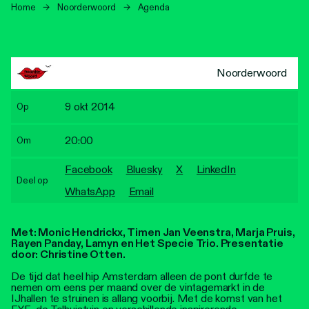
Personen
Home
→
Noorderwoord
→
Agenda
Toegankelijkheid
Stadsdichter
Noorderwoord
9 okt 2014
Op
20:00
Om
Facebook
Bluesky
X
LinkedIn
Deel op
WhatsApp
Email
Met: Monic Hendrickx, Timen Jan Veenstra, Marja Pruis,
Rayen Panday, Lamyn en Het Specie Trio.
Presentatie
door: Christine Otten.
De tijd dat heel hip Amsterdam alleen de pont durfde te
nemen om eens per maand over de vintagemarkt in de
IJhallen te struinen is allang voorbij. Met de komst van het