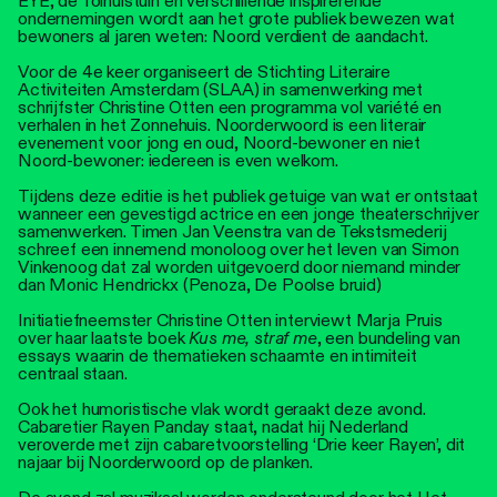
EYE, de Tolhuistuin en verschillende inspirerende
ondernemingen wordt aan het grote publiek bewezen wat
bewoners al jaren weten: Noord verdient de aandacht.
Voor de 4
e
keer organiseert de Stichting Literaire
Activiteiten Amsterdam (SLAA) in samenwerking met
schrijfster Christine Otten een programma vol variété en
verhalen in het Zonnehuis. Noorderwoord is een literair
evenement voor jong en oud, Noord-bewoner en niet
Noord-bewoner: iedereen is even welkom.
Tijdens deze editie is het publiek getuige van wat er ontstaat
wanneer een gevestigd actrice en een jonge theaterschrijver
samenwerken. Timen Jan Veenstra van de Tekstsmederij
schreef een innemend monoloog over het leven van Simon
Vinkenoog dat zal worden uitgevoerd door niemand minder
dan Monic Hendrickx (Penoza, De Poolse bruid)
Initiatiefneemster Christine Otten interviewt Marja Pruis
over haar laatste boek
Kus me, straf me
, een bundeling van
essays waarin de thematieken schaamte en intimiteit
centraal staan.
Ook het humoristische vlak wordt geraakt deze avond.
Cabaretier Rayen Panday staat, nadat hij Nederland
veroverde met zijn cabaretvoorstelling ‘Drie keer Rayen’, dit
najaar bij Noorderwoord op de planken.