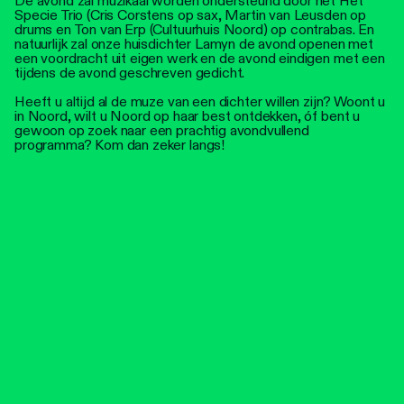
De avond zal muzikaal worden ondersteund door het Het
Specie Trio (Cris Corstens op sax, Martin van Leusden op
drums en Ton van Erp (Cultuurhuis Noord) op contrabas. En
natuurlijk zal onze huisdichter Lamyn de avond openen met
een voordracht uit eigen werk en de avond eindigen met een
tijdens de avond geschreven gedicht.
Heeft u altijd al de muze van een dichter willen zijn? Woont u
in Noord, wilt u Noord op haar best ontdekken, óf bent u
gewoon op zoek naar een prachtig avondvullend
programma? Kom dan zeker langs!