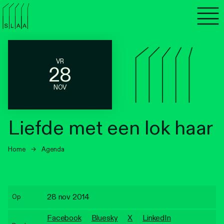
Agenda
Programma's
VR
28
Lezen
NOV
Luisteren
Liefde met een lok haar
Nieuwsbrief
Home
→
Agenda
Over SLAA
Vacatures
28 nov 2014
Op
Locaties
Facebook
Bluesky
X
LinkedIn