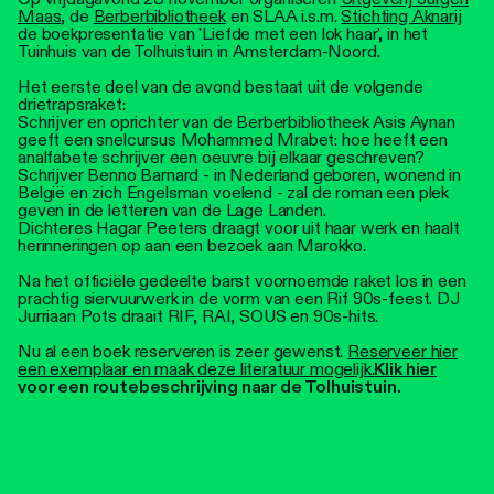
Maas
, de
Berberbibliotheek
en SLAA i.s.m.
Stichting Aknarij
de boekpresentatie van 'Liefde met een lok haar', in het
Tuinhuis van de Tolhuistuin in Amsterdam-Noord.
Het eerste deel van de avond bestaat uit de volgende
drietrapsraket:
Schrijver en oprichter van de Berberbibliotheek Asis Aynan
geeft een snelcursus Mohammed Mrabet: hoe heeft een
analfabete schrijver een oeuvre bij elkaar geschreven?
Schrijver Benno Barnard - in Nederland geboren, wonend in
België en zich Engelsman voelend - zal de roman een plek
geven in de letteren van de Lage Landen.
Dichteres Hagar Peeters draagt voor uit haar werk en haalt
herinneringen op aan een bezoek aan Marokko.
Na het officiële gedeelte barst voornoemde raket los in een
prachtig siervuurwerk in de vorm van een Rif 90s-feest. DJ
Jurriaan Pots draait RIF, RAI, SOUS en 90s-hits.
Nu al een boek reserveren is zeer gewenst.
Reserveer hier
een exemplaar en maak deze literatuur mogelijk.
Klik hier
voor een routebeschrijving naar de Tolhuistuin.