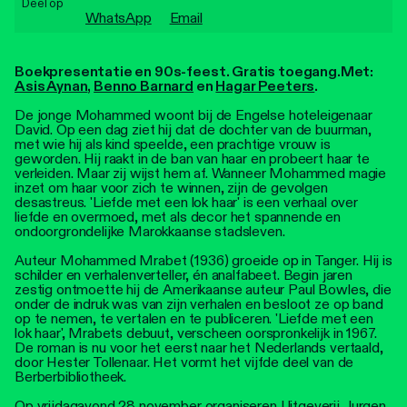
Deel op
Personen
WhatsApp
Email
Toegankelijkheid
Boekpresentatie en 90s-feest. Gratis toegang.
Met:
Asis Aynan
,
Benno Barnard
en
Hagar Peeters
.
Stadsdichter
De jonge Mohammed woont bij de Engelse hoteleigenaar
David. Op een dag ziet hij dat de dochter van de buurman,
met wie hij als kind speelde, een prachtige vrouw is
geworden. Hij raakt in de ban van haar en probeert haar te
verleiden. Maar zij wijst hem af. Wanneer Mohammed magie
inzet om haar voor zich te winnen, zijn de gevolgen
desastreus. 'Liefde met een lok haar' is een verhaal over
liefde en overmoed, met als decor het spannende en
ondoorgrondelijke Marokkaanse stadsleven.
Auteur Mohammed Mrabet (1936) groeide op in Tanger. Hij is
schilder en verhalenverteller, én analfabeet. Begin jaren
zestig ontmoette hij de Amerikaanse auteur Paul Bowles, die
onder de indruk was van zijn verhalen en besloot ze op band
op te nemen, te vertalen en te publiceren. 'Liefde met een
lok haar', Mrabets debuut, verscheen oorspronkelijk in 1967.
De roman is nu voor het eerst naar het Nederlands vertaald,
door Hester Tollenaar. Het vormt het vijfde deel van de
Berberbibliotheek.
Op vrijdagavond 28 november organiseren
Uitgeverij Jurgen