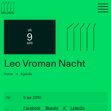
Agenda
Programma's
VR
9
Lezen
APR
Luisteren
Leo Vroman Nacht
Nieuwsbrief
Home
→
Agenda
Over SLAA
Vacatures
9 apr 2010
Op
Locaties
Facebook
Bluesky
X
LinkedIn