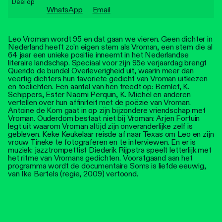
Deel op
Personen
WhatsApp
Email
Toegankelijkheid
Leo Vroman wordt 95 en dat gaan we vieren. Geen dichter in
Nederland heeft zo’n eigen stem als Vroman, een stem die al
Stadsdichter
64 jaar een unieke positie inneemt in het Nederlandse
literaire landschap. Speciaal voor zijn 95e verjaardag brengt
Querido de bundel Overleverigheid uit, waarin meer dan
veertig dichters hun favoriete gedicht van Vroman uitkiezen
en toelichten. Een aantal van hen treedt op: Bernlef, K.
Schippers, Ester Naomi Perquin, K. Michel en anderen
vertellen over hun affiniteit met de poëzie van Vroman.
Antoine de Kom gaat in op zijn bijzondere vriendschap met
Vroman. Ouderdom bestaat niet bij Vroman: Arjen Fortuin
legt uit waarom Vroman altijd zijn onveranderlijke zelf is
gebleven. Keke Keukelaar reisde af naar Texas om Leo en zijn
vrouw Tineke te fotograferen en te interviewen. En er is
muziek: jazztrompettist Diederik Rijpstra speelt letterlijk met
het ritme van Vromans gedichten. Voorafgaand aan het
programma wordt de documentaire Soms is liefde eeuwig,
van Ike Bertels (regie, 2009) vertoond.