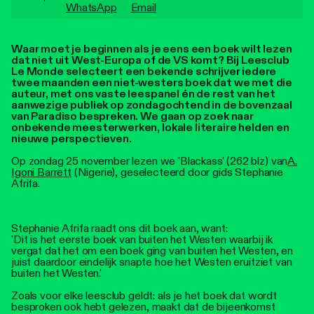
Personen
WhatsApp
Email
Toegankelijkheid
Waar moet je beginnen als je eens een boek wilt lezen
dat niet uit West-Europa of de VS komt? Bij Leesclub
Stadsdichter
Le Monde selecteert een bekende schrijver iedere
twee maanden een niet-westers boek dat we met die
auteur, met ons vaste leespanel én de rest van het
aanwezige publiek op zondagochtend in de bovenzaal
van Paradiso bespreken. We gaan op zoek naar
onbekende meesterwerken, lokale literaire helden en
nieuwe perspectieven.
Op zondag 25 november lezen we 'Blackass' (262 blz) van
A.
Igoni Barrett
(Nigerie), geselecteerd door gids Stephanie
Afrifa.
Stephanie Afrifa raadt ons dit boek aan, want:
'Dit is het eerste boek van buiten het Westen waarbij ik
vergat dat het om een boek ging van buiten het Westen, en
juist daardoor eindelijk snapte hoe het Westen eruitziet van
buiten het Westen.'
Zoals voor elke leesclub geldt: als je het boek dat wordt
besproken ook hebt gelezen, maakt dat de bijeenkomst