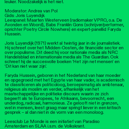
leuker. Noodzakelijk is het niet.
Moderator: Andrea van Pol
Gids: Joris Luyendijk
Leespanel: Maarten Westerveen (radiomaker VPRO, o.a. De
Avonden en Woord), Babs Franklin Gons (schrijver/performer,
oprichter Poetry Circle Nowhere) en expert-panellid Faryda
Hussein.
Joris Luyendijk (1971) werkt al twintig jaar in de journalistiek.
Hij schreef over het Midden-Oosten, de financiële sector en
over populisme. Dit deed hij voor nationale media als NRC
Handelsblad en internationale media als The Guardian. Ook
schreef hij de succesvolle boeken ‘Het zijn net mensen’ en
‘Dit kan niet waar zijn’.
Faryda Hussein, geboren in het Nederland van haar moeder
en opgegroeid met het Egypte van haar vader, is academisch
te classificeren als politicoloog, beroepsmatig als ambtenaar,
religieus als moslim en verder, afhankelijk van het
maatschappelijke en politieke discours waarin ze zich
begeeft als te Europees, te Afrikaans, bevoorrecht, een
underdog, radicaal, harmonieus. Ze gelooft niet in grenzen,
wel in mensen, leest graag maar springt liever in een kritisch
gesprek – al dan niet in de vorm van een monoloog.
Leesclub Le Monde is een initiatief van Paradiso
Amsterdam en SLAA i.s.m. de Volkskrant.