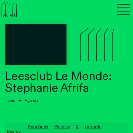
Agenda
Programma's
Lezen
Luisteren
Leesclub Le Monde:
Nieuwsbrief
Stephanie Afrifa
Over SLAA
Home
→
Agenda
Vacatures
Locaties
Facebook
Bluesky
X
LinkedIn
Deel op