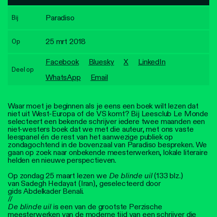
Personen
Paradiso
Bij
Toegankelijkheid
25 mrt 2018
Op
Stadsdichter
Facebook
Bluesky
X
LinkedIn
Deel op
WhatsApp
Email
Waar moet je beginnen als je eens een boek wilt lezen dat
niet uit West-Europa of de VS komt? Bij Leesclub Le Monde
selecteert een bekende schrijver iedere twee maanden een
niet-westers boek dat we met die auteur, met ons vaste
leespanel én de rest van het aanwezige publiek op
zondagochtend in de bovenzaal van Paradiso bespreken. We
gaan op zoek naar onbekende meesterwerken, lokale literaire
helden en nieuwe perspectieven.
Op zondag 25 maart lezen we
De blinde uil
(133 blz.)
van Sadegh Hedayat (Iran), geselecteerd door
gids Abdelkader Benali.
//
De blinde uil
is een van de grootste Perzische
meesterwerken van de moderne tijd van een schrijver die