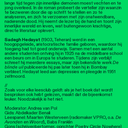
lange tijd tegen zijn innerlijke demonen moest vechten en te
jong overleed. In de roman probeert de verteller zijn waanzin
te bezweren door die op schrift te stellen en zo te
analyseren, en zich te verzoenen met zijn onafwendbare,
naderende dood. Hij neemt de lezer bij de hand en toont zijn
innerlijke wereld en leven, wat buitengewoon krachtige,
directe literatuur oplevert.
Sadegh Hedayat
(1903, Teheran) werd in een
hoogopgeleide, aristocratische familie geboren, waardoor hij
toegang had tot goed onderwijs. Samen met een aantal
andere studenten ontving hij in 1925 na de middelbare school
een beurs om in Europa te studeren. Tijdens zijn verblijf
schreef hij meerdere essays, maar zijn bekendste werk
De
blinde uil
publiceerde hij pas later toen hij in Bombay
verbleef. Hedayat leed aan depressies en pleegde in 1951
zelfmoord.
//
Zoals voor elke leesclub geldt: als je het boek dat wordt
besproken ook hebt gelezen, maakt dat de bijeenkomst
leuker. Noodzakelijk is het niet.
Moderator: Andrea van Pol
Gids: Abdelkader Benali
Leespanel: Maarten Westerveen (radiomaker VPRO, o.a.
De
Avonden
en
Woord
), Babs Franklin
Gons (schrijver/performer, oprichter Poetry Circle Nowhere)