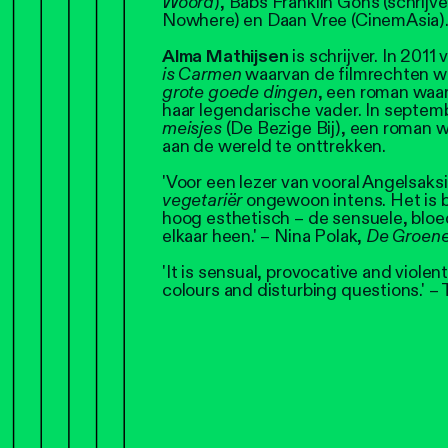
Woord
), Babs Franklin Gons (schrijv
Nowhere) en Daan Vree (CinemAsia)
Alma Mathijsen
is schrijver. In 20
is Carmen
waarvan de filmrechten w
grote goede dingen
, een roman waar
haar legendarische vader. In septe
meisjes
(De Bezige Bij), een roman w
aan de wereld te onttrekken.
'Voor een lezer van vooral Angelsaks
vegetariër
ongewoon intens. Het is 
hoog esthetisch – de sensuele, bloe
elkaar heen.' – Nina Polak,
De Groen
'It is sensual, provocative and violen
colours and disturbing questions.' –