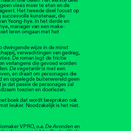
rhaal in drie delen. Het eerste deel
 geen vlees meer te eten en de
eageert. Het tweede deel focust op
 succesvolle kunstenaar, die
van Yeong-hye. In het derde en
n-hye, manager van een make-
moet leren omgaan met het
op dwingende wijze in de minst
happij, verwachtingen van gedrag,
uties. De roman legt de frictie
ssen verlangens die gevoed worden
den.
De vegetariër
is met een
ven, en draait om personages die
d en opgelegde buitenwereld geen
t je dat passie de personages zal
lijdzaam toezien en doorlezen.
je het boek dat wordt besproken ook
st leuker. Noodzakelijk is het niet.
diomaker VPRO, o.a.
De Avonden
en