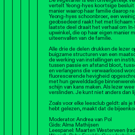
De vegetariër
is een onvergetelijk ve
vertelt Yeong-hyes koortsige besluit
manier waarop haar familie daarop r
Yeong-hyes schoonbroer, een weinig
geobsedeerd raakt het met lichaam 
laatste deel draait het verhaal om I
upwinkel, die op haar eigen manier 
uiteenvallen van de familie.
Alle drie de delen drukken de lezer 
buigzame structuren van een maatsc
de werking van instellingen en instit
tussen passie en afstand bloot, tu
en verlangens die verwaarloosd wor
fluorescerende hevigheid opgeschre
met hun gewelddadige binnenwerel
schijn van kans maken. Als lezer wee
verslinden. Je kunt niet anders dan 
Zoals voor elke leesclub geldt: als 
hebt gelezen, maakt dat de bijeenkom
Moderator: Andrea van Pol
Gids: Alma Mathijsen
Leespanel: Maarten Westerveen (ra