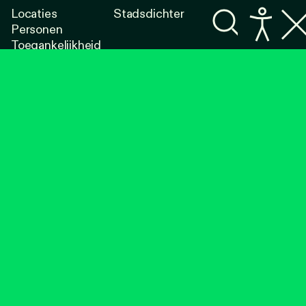
Locaties
Stadsdichter
Personen
Toegankelijkheid
Programma's
Lezen
Luisteren