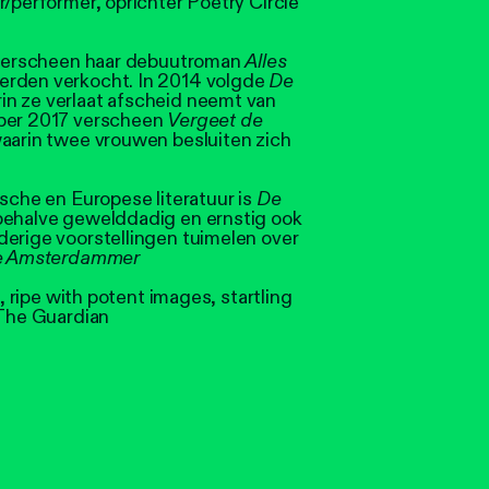
er/performer, oprichter Poetry Circle
.
11 verscheen haar debuutroman
Alles
erden verkocht. In 2014 volgde
De
in ze verlaat afscheid neemt van
mber 2017 verscheen
Vergeet de
aarin twee vrouwen besluiten zich
ische en Europese literatuur is
De
behalve gewelddadig en ernstig ook
derige voorstellingen tuimelen over
e Amsterdammer
t, ripe with potent images, startling
 The Guardian