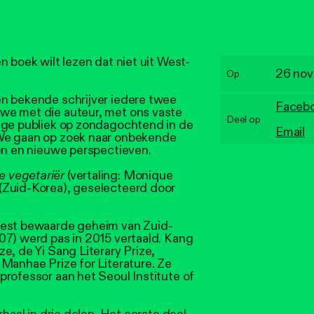
n boek wilt lezen dat niet uit West-
26 nov
Op
n bekende schrijver iedere twee
Faceb
we met die auteur, met ons vaste
Deel op
ige publiek op zondagochtend in de
Email
We gaan op zoek naar onbekende
den en nieuwe perspectieven.
e vegetariër
(vertaling: Monique
(Zuid-Korea), geselecteerd door
best bewaarde geheim van Zuid-
7) werd pas in 2015 vertaald. Kang
e, de Yi Sang Literary Prize,
Manhae Prize for Literature. Ze
rofessor aan het Seoul Institute of