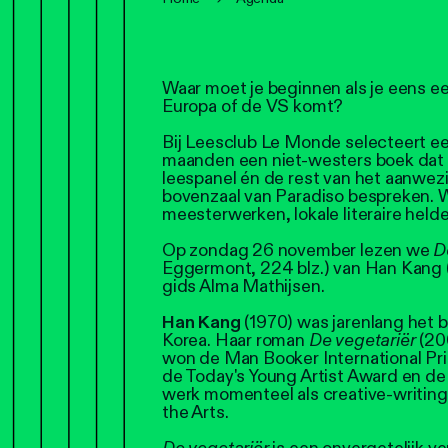
Waar moet je beginnen als je eens ee
Europa of de VS komt?
Bij Leesclub Le Monde selecteert ee
maanden een niet-westers boek dat 
leespanel én de rest van het aanwez
bovenzaal van Paradiso bespreken. 
meesterwerken, lokale literaire hel
Op zondag 26 november lezen we
D
Eggermont, 224 blz.) van Han Kang 
gids Alma Mathijsen.
Han Kang
(1970) was jarenlang het 
Korea. Haar roman
De vegetariër
(200
won de Man Booker International Priz
de Today's Young Artist Award en de 
werk momenteel als creative-writingp
the Arts.