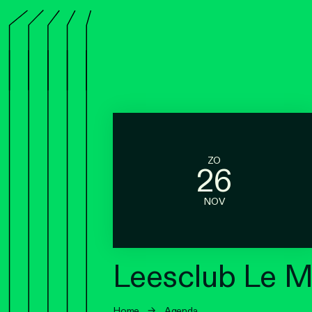
ZO
26
NOV
Leesclub Le M
Home
→
Agenda