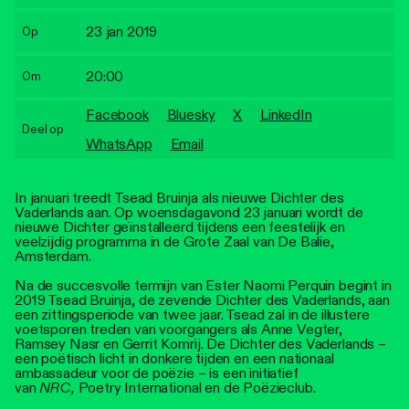
Personen
23 jan 2019
Op
Toegankelijkheid
20:00
Om
Stadsdichter
Facebook
Bluesky
X
LinkedIn
Deel op
WhatsApp
Email
In januari treedt Tsead Bruinja als nieuwe Dichter des
Vaderlands aan. Op woensdagavond 23 januari wordt de
nieuwe Dichter geïnstalleerd tijdens een feestelijk en
veelzijdig programma in de Grote Zaal van De Balie,
Amsterdam.
Na de succesvolle termijn van Ester Naomi Perquin begint in
2019 Tsead Bruinja, de zevende Dichter des Vaderlands, aan
een zittingsperiode van twee jaar. Tsead zal in de illustere
voetsporen treden van voorgangers als Anne Vegter,
Ramsey Nasr en Gerrit Komrij. De Dichter des Vaderlands –
een poëtisch licht in donkere tijden en een nationaal
ambassadeur voor de poëzie – is een initiatief
van
NRC,
Poetry International en de Poëzieclub.