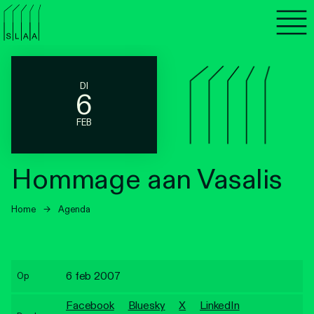
Agenda
Programma's
DI
6
Lezen
FEB
Luisteren
Hommage aan Vasalis
Nieuwsbrief
Home
→
Agenda
Over SLAA
Vacatures
6 feb 2007
Op
Locaties
Facebook
Bluesky
X
LinkedIn