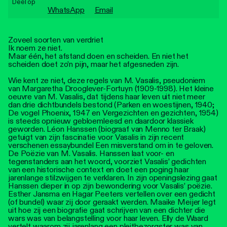
Deel op
Personen
WhatsApp
Email
Toegankelijkheid
Zoveel soorten van verdriet
Ik noem ze niet.
Stadsdichter
Maar één, het afstand doen en scheiden. En niet het
scheiden doet zo’n pijn, maar het afgesneden zijn.
Wie kent ze niet, deze regels van M. Vasalis, pseudoniem
van Margaretha Drooglever-Fortuyn (1909-1998). Het kleine
oeuvre van M. Vasalis, dat tijdens haar leven uit niet meer
dan drie dichtbundels bestond (Parken en woestijnen, 1940;
De vogel Phoenix, 1947 en Vergezichten en gezichten, 1954)
is steeds opnieuw gebloemleesd en daardoor klassiek
geworden. Léon Hanssen (biograaf van Menno ter Braak)
getuigt van zijn fascinatie voor Vasalis in zijn recent
verschenen essaybundel Een misverstand om in te geloven.
De Poëzie van M. Vasalis. Hanssen laat voor- en
tegenstanders aan het woord, voorziet Vasalis’ gedichten
van een historische context en doet een poging haar
jarenlange stilzwijgen te verklaren. In zijn openingslezing gaat
Hanssen dieper in op zijn bewondering voor Vasalis’ poëzie.
Esther Jansma en Hagar Peeters vertellen over een gedicht
(of bundel) waar zij door geraakt werden. Maaike Meijer legt
uit hoe zij een biografie gaat schrijven van een dichter die
wars was van belangstelling voor haar leven. Elly de Waard
vertelt waarom zij jarenlang een pleitbezorgster was van