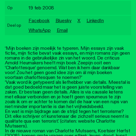
Personen
19 feb 2008
Op
Toegankelijkheid
Facebook
Bluesky
X
LinkedIn
Deel op
WhatsApp
Email
Stadsdichter
‘Mijn boeken zijn moeilijk te typeren. Mijn essays zijn vaak
fictie, mijn fictie bevat vaak essays, en mijn romans zijn geen
romans in de gebruikelijke zin van het woord. De criticus
Arnold Heumakers heeft mijn boek Zeepijn ooit een
‘Charlottesque’ genoemd. Wat ben ik hem daar dankbaar
voor! Zou het geen goed idee zijn om ál mijn boeken
voortaan charlottesquen te noemen?’
‘Vaak word ik getypeerd als liefhebber van details. Meestal is
dat goed bedoeld maar het is geen juiste voorstelling van
zaken. Er bestaan geen details. Alles is via causale ketens
met elkaar verbonden en je hoeft geen speurneus te zijn
zoals ik om er achter te komen dat de haar van een rups van
niet minder importantie is dan het vrijheidsbeeld.
En wat is mijn bijdrage aan de strijd tegen het terrorisme?
Dit: elke schrijver of kunstenaar die zichzelf serieus neemt is
qualitate qua een terrorist.’ (citaten: website Charlotte
Mutsaers).
In de nieuwe roman van Charlotte Mutsaers, Koetsier Herfst
(2008), komen grote vragen over ethiek, leven, dood, kunst