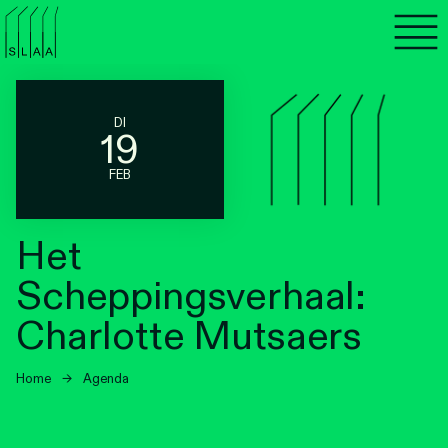
Agenda
Programma's
DI
19
Lezen
FEB
Luisteren
Het
Nieuwsbrief
Scheppingsverhaal:
Over SLAA
Charlotte Mutsaers
Vacatures
Home
→
Agenda
Locaties