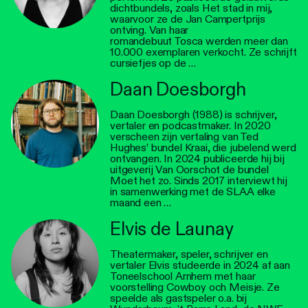
dichtbundels, zoals Het stad in mij,
waarvoor ze de Jan Campertprijs
ontving. Van haar
romandebuut Tosca werden meer dan
10.000 exemplaren verkocht. Ze schrijft
cursiefjes op de …
Daan Doesborgh
Daan Doesborgh (1988) is schrijver,
vertaler en podcastmaker. In 2020
verscheen zijn vertaling van Ted
Hughes’ bundel Kraai, die jubelend werd
ontvangen. In 2024 publiceerde hij bij
uitgeverij Van Oorschot de bundel
Moet het zo. Sinds 2017 interviewt hij
in samenwerking met de SLAA elke
maand een …
Elvis de Launay
Theatermaker, speler, schrijver en
vertaler Elvis studeerde in 2024 af aan
Toneelschool Arnhem met haar
voorstelling Cowboy och Meisje. Ze
speelde als gastspeler o.a. bij