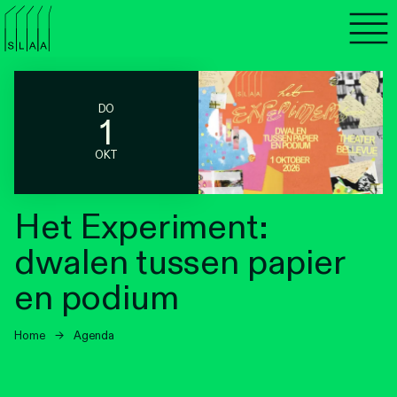
Agenda
Programma's
DO
1
Lezen
OKT
Luisteren
Het Experiment:
Nieuwsbrief
dwalen tussen papier
Over SLAA
en podium
Vacatures
Home
→
Agenda
Locaties