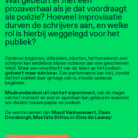
Wat gebeurt er met een
prozaverhaal als je dat voordraagt
als poëzie? Hoeveel improvisatie
durven de schrijvers aan, en welke
rol is hierbij weggelegd voor het
publiek?
Opnieuw beginnen, uitbreiden, inkorten, herformuleren: een
schrijver kan eindeloos blijven schaven aan een geschreven
tekst. Maar een voordracht van de tekst op het podium
gebeurt maar één keer
. Een performance kan niet, zonder
dat het publiek daar getuige van is, steeds opnieuw
beginnen.
Maak onderdeel uit van het experiment,
van de magie
van het moment en wat er spontaan kan gebeuren wanneer
we dwalen tussen papier en podium.
De eerste namen zijn:
Maud Vanhauwaert
,
Daan
Doesborgh, Mustafa Stitou
en
Elvis de Launay
!