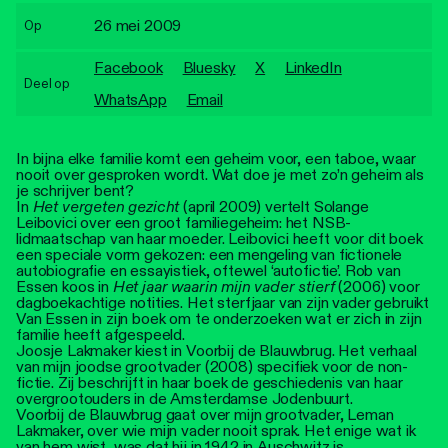
Personen
26 mei 2009
Op
Toegankelijkheid
Facebook
Bluesky
X
LinkedIn
Deel op
WhatsApp
Email
Stadsdichter
In bijna elke familie komt een geheim voor, een taboe, waar
nooit over gesproken wordt. Wat doe je met zo’n geheim als
je schrijver bent?
In
Het vergeten gezicht
(april 2009) vertelt Solange
Leibovici over een groot familiegeheim: het NSB-
lidmaatschap van haar moeder. Leibovici heeft voor dit boek
een speciale vorm gekozen: een mengeling van fictionele
autobiografie en essayistiek, oftewel ‘autofictie’. Rob van
Essen koos in
Het jaar waarin mijn vader stierf
(2006) voor
dagboekachtige notities. Het sterfjaar van zijn vader gebruikt
Van Essen in zijn boek om te onderzoeken wat er zich in zijn
familie heeft afgespeeld.
Joosje Lakmaker kiest in Voorbij de Blauwbrug. Het verhaal
van mijn joodse grootvader (2008) specifiek voor de non-
fictie. Zij beschrijft in haar boek de geschiedenis van haar
overgrootouders in de Amsterdamse Jodenbuurt.
Voorbij de Blauwbrug gaat over mijn grootvader, Leman
Lakmaker, over wie mijn vader nooit sprak. Het enige wat ik
van hem wist, was dat hij in 1942 in Auschwitz is