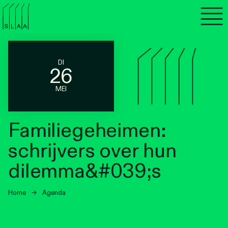
Agenda
Programma's
DI
26
Lezen
MEI
Luisteren
Familiegeheimen:
Nieuwsbrief
schrijvers over hun
Over SLAA
dilemma&#039;s
Vacatures
Home
→
Agenda
Locaties