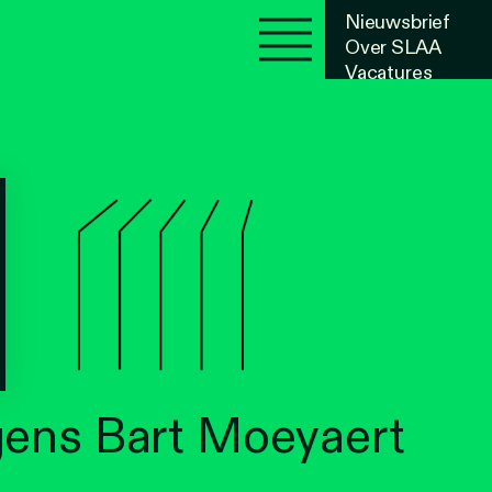
Nieuwsbrief
Over SLAA
Vacatures
Agenda
gens Bart Moeyaert