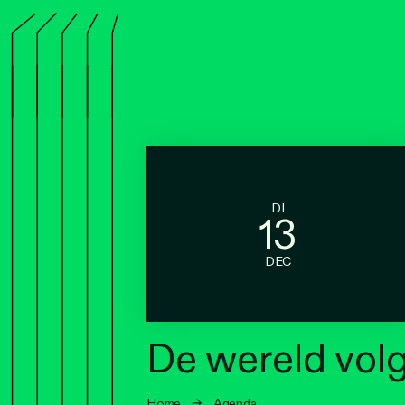
DI
13
DEC
De wereld vol
Home
→
Agenda