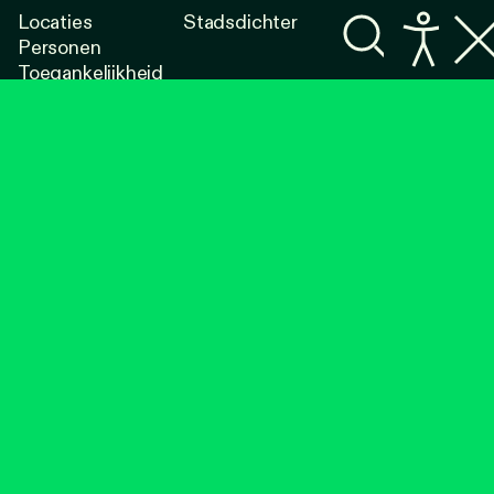
Locaties
Stadsdichter
Personen
Toegankelijkheid
Programma's
Lezen
Luisteren