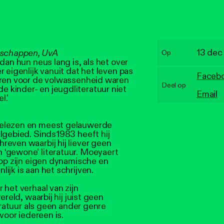
13 dec
enschappen, UvA
Op
dan hun neus lang is, als het over
 eigenlijk vanuit dat het leven pas
Faceb
aren voor de volwassenheid waren
Deel op
kinder- en jeugdliteratuur niet
Email
l.'
gelezen en meest gelauwerde
lgebied. Sinds1983 heeft hij
reven waarbij hij liever geen
‘gewone’ literatuur. Moeyaert
 op zijn eigen dynamische en
ijk is aan het schrijven.
 het verhaal van zijn
ereld, waarbij hij juist geen
teratuur als geen ander genre
voor iedereen is.