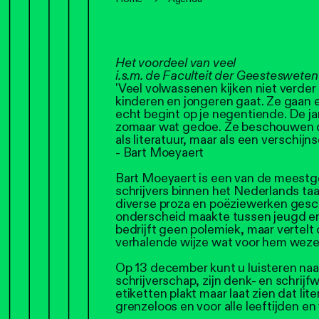
Het voordeel van veel
i.s.m. de Faculteit der Geesteswet
'Veel volwassenen kijken niet verder 
kinderen en jongeren gaat. Ze gaan er
echt begint op je negentiende. De j
zomaar wat gedoe. Ze beschouwen de 
als literatuur, maar als een verschijnse
- Bart Moeyaert
Bart Moeyaert is een van de meest
schrijvers binnen het Nederlands taa
diverse proza en poëziewerken gesch
onderscheid maakte tussen jeugd en 
bedrijft geen polemiek, maar vertelt
verhalende wijze wat voor hem wezenl
Op 13 december kunt u luisteren naar
schrijverschap, zijn denk- en schrijfw
etiketten plakt maar laat zien dat li
grenzeloos en voor alle leeftijden en 