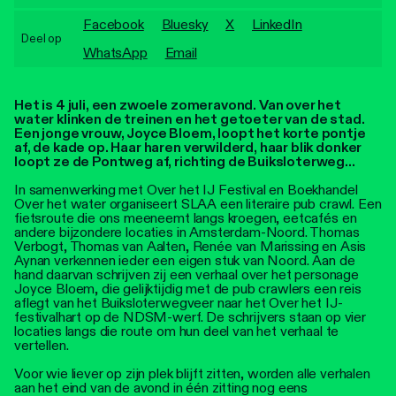
Personen
Facebook
Bluesky
X
LinkedIn
Deel op
Toegankelijkheid
WhatsApp
Email
Stadsdichter
Het is 4 juli, een zwoele zomeravond. Van over het
water klinken de treinen en het getoeter van de stad.
Een jonge vrouw, Joyce Bloem, loopt het korte pontje
af, de kade op. Haar haren verwilderd, haar blik donker
loopt ze de Pontweg af, richting de Buiksloterweg...
In samenwerking met Over het IJ Festival en Boekhandel
Over het water organiseert SLAA een literaire pub crawl. Een
fietsroute die ons meeneemt langs kroegen, eetcafés en
andere bijzondere locaties in Amsterdam-Noord. Thomas
Verbogt, Thomas van Aalten, Renée van Marissing en Asis
Aynan verkennen ieder een eigen stuk van Noord. Aan de
hand daarvan schrijven zij een verhaal over het personage
Joyce Bloem, die gelijktijdig met de pub crawlers een reis
aflegt van het Buiksloterwegveer naar het Over het IJ-
festivalhart op de NDSM-werf. De schrijvers staan op vier
locaties langs die route om hun deel van het verhaal te
vertellen.
Voor wie liever op zijn plek blijft zitten, worden alle verhalen
aan het eind van de avond in één zitting nog eens