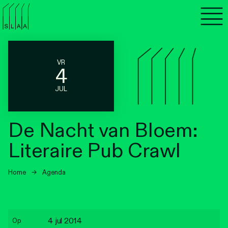
Agenda
Programma's
VR
4
Lezen
JUL
Luisteren
De Nacht van Bloem:
Nieuwsbrief
Literaire Pub Crawl
Over SLAA
Home
→
Agenda
Vacatures
Locaties
4 jul 2014
Op