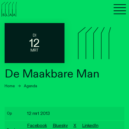
Agenda
Programma's
DI
12
Lezen
MRT
Luisteren
De Maakbare Man
Nieuwsbrief
Home
→
Agenda
Over SLAA
Vacatures
12 mrt 2013
Op
Locaties
Facebook
Bluesky
X
LinkedIn