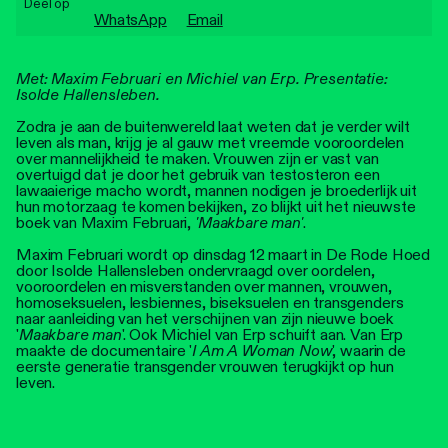
Deel op
Personen
WhatsApp
Email
Toegankelijkheid
Met: Maxim Februari en Michiel van Erp. Presentatie:
Isolde Hallensleben.
Stadsdichter
​Zodra je aan de buitenwereld laat weten dat je verder wilt
leven als man, krijg je al gauw met vreemde vooroordelen
over mannelijkheid te maken. Vrouwen zijn er vast van
overtuigd dat je door het gebruik van testosteron een
lawaaierige macho wordt, mannen nodigen je broederlijk uit
hun motorzaag te komen bekijken, zo blijkt uit het nieuwste
boek van Maxim Februari,
'Maakbare man'
.
Maxim Februari wordt op dinsdag 12 maart in De Rode Hoed
door Isolde Hallensleben ondervraagd over oordelen,
vooroordelen en misverstanden over mannen, vrouwen,
homoseksuelen, lesbiennes, biseksuelen en transgenders
naar aanleiding van het verschijnen van zijn nieuwe boek
'
Maakbare man
'. Ook Michiel van Erp schuift aan. Van Erp
maakte de documentaire '
I Am A Woman Now
', waarin de
eerste generatie transgender vrouwen terugkijkt op hun
leven.