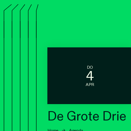
DO
4
APR
De Grote Drie
Home
→
Agenda