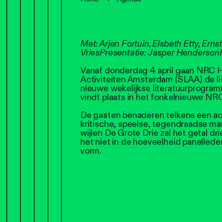
Met: Arjen Fortuin, Elsbeth Etty, Ern
Vries
Presentatie: Jasper Henderson
Vanaf donderdag 4 april gaan NRC Ha
Activiteiten Amsterdam (SLAA) de liter
nieuwe wekelijkse literatuurprogra
vindt plaats in het fonkelnieuwe NR
De gasten benaderen telkens een act
kritische, speelse, tegendraadse man
wijlen De Grote Drie zal het getal drie
het niet in de hoeveelheid panellede
vorm.