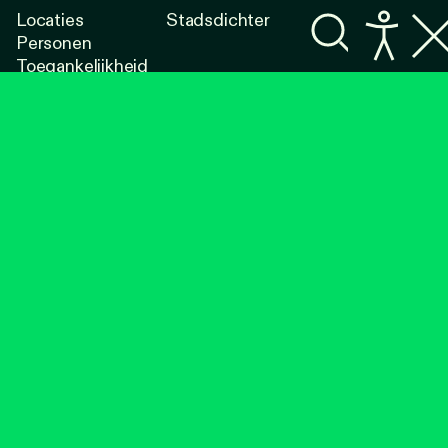
Locaties
Stadsdichter
Personen
Toegankelijkheid
Programma's
Lezen
Luisteren