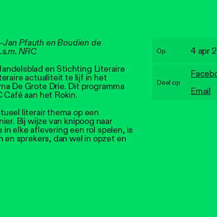
st-Jan Pfauth en Boudien de
4 apr 
I.s.m. NRC
Op
ndelsblad en Stichting Literaire
Faceb
aire actualiteit te lijf in het
Deel op
mma De Grote Drie. Dit programma
Email
C Café aan het Rokin.
ueel literair thema op een
ier. Bij wijze van knipoog naar
 in elke aflevering een rol spelen, is
n en sprekers, dan wel in opzet en