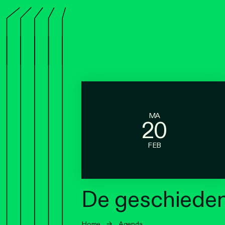
MA
20
FEB
De geschieden
Home
→
Agenda