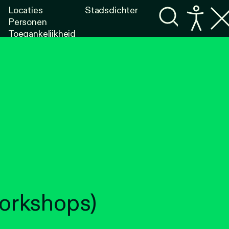
Locaties
Stadsdichter
Personen
Toegankelijkheid
Programma's
Lezen
Luisteren
orkshops)