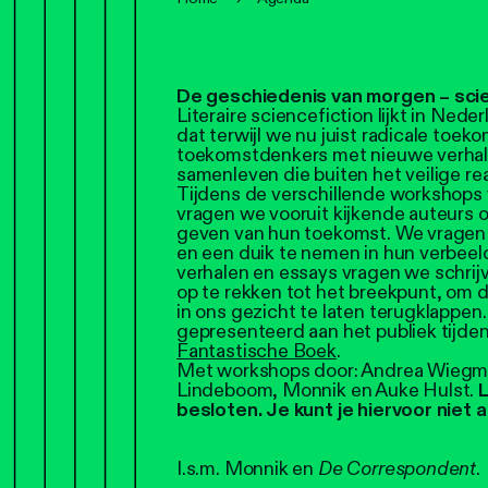
De geschiedenis van morgen – sc
Literaire sciencefiction lijkt in Ned
dat terwijl we nu juist radicale toe
toekomstdenkers met nieuwe verhal
samenleven die buiten het veilige re
Tijdens de verschillende workshops
vragen we vooruit kijkende auteurs om
geven van hun toekomst. We vragen z
en een duik te nemen in hun verbeel
verhalen en essays vragen we schri
op te rekken tot het breekpunt, om d
in ons gezicht te laten terugklappe
gepresenteerd aan het publiek tijden
Fantastische Boek
.
Met workshops door: Andrea Wiegma
Lindeboom, Monnik en Auke Hulst.
L
besloten. Je kunt je hiervoor niet
I.s.m. Monnik en
De Correspondent
.