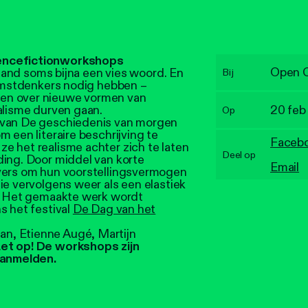
iencefictionworkshops
Open 
erland soms bijna een vies woord. En
Bij
komstdenkers nodig hebben –
en over nieuwe vormen van
alisme durven gaan.
20 feb
Op
 van De geschiedenis van morgen
 een literaire beschrijving te
Faceb
e het realisme achter zich te laten
Deel op
ding. Door middel van korte
Email
jvers om hun voorstellingsvermogen
ie vervolgens weer als een elastiek
n. Het gemaakte werk wordt
s het festival
De Dag van het
n, Etienne Augé, Martijn
et op! De workshops zijn
 aanmelden.