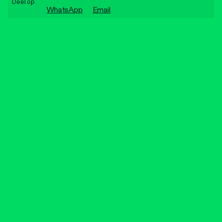
Deel op
Personen
WhatsApp
Email
Toegankelijkheid
Stadsdichter