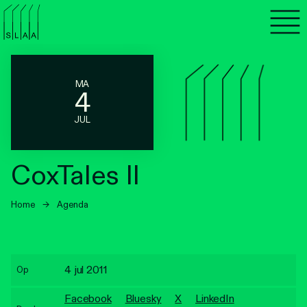
Agenda
Programma's
MA
4
Lezen
JUL
Luisteren
CoxTales II
Nieuwsbrief
Home
→
Agenda
Over SLAA
Vacatures
4 jul 2011
Op
Locaties
Facebook
Bluesky
X
LinkedIn