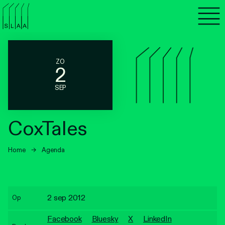
Agenda
Programma's
ZO
2
Lezen
SEP
Luisteren
CoxTales
Nieuwsbrief
Home
→
Agenda
Over SLAA
Vacatures
2 sep 2012
Op
Locaties
Facebook
Bluesky
X
LinkedIn