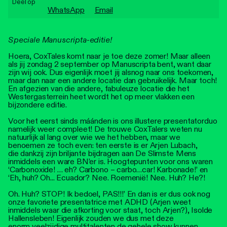
Deel op
Personen
WhatsApp
Email
Toegankelijkheid
Speciale Manuscripta-editie!
Stadsdichter
Hoera, CoxTales komt naar je toe deze zomer! Maar alleen
als jij zondag 2 september op Manuscripta bent, want daar
zijn wij ook. Dus eigenlijk moet jij alsnog naar ons toekomen,
maar dan naar een andere locatie dan gebruikelijk. Maar toch!
En afgezien van die andere, fabuleuze locatie die het
Westergasterrein heet wordt het op meer vlakken een
bijzondere editie.
Voor het eerst sinds máánden is ons illustere presentatorduo
namelijk weer compleet! De trouwe CoxTalers weten nu
natuurlijk al lang over wie we het hebben, maar we
benoemen ze toch even: ten eerste is er Arjen Lubach,
die dankzij zijn briljante bijdragen aan De Slimste Mens
inmiddels een ware BN’er is. Hoogtepunten voor ons waren
‘Carbonoxide! … eh? Carbono – carbo…car! Karbonade!’ en
‘Eh, huh? Oh... Ecuador? Nee. Roemenië! Nee. Huh? He?!
Oh. Huh? STOP! Ik bedoel, PAS!!!’ En dan is er dus ook nog
onze favoriete presentatrice met ADHD (Arjen weet
inmiddels waar die afkorting voor staat, toch Arjen?), Isolde
Hallensleben! Eigenlijk zouden we dus met deze
enorm veelzijdige multitalenten de gehele show kunnen