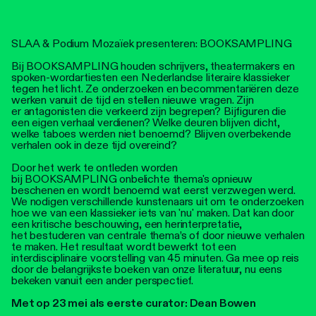
Personen
Toegankelijkheid
SLAA & Podium Mozaïek presenteren: BOOKSAMPLING
Bij BOOKSAMPLING houden schrijvers, theatermakers en
Stadsdichter
spoken-wordartiesten een Nederlandse literaire klassieker
tegen het licht. Ze onderzoeken en becommentariëren deze
werken vanuit de tijd en stellen nieuwe vragen. Zijn
er antagonisten die verkeerd zijn begrepen? Bijfiguren die
een eigen verhaal verdienen? Welke deuren blijven dicht,
welke taboes werden niet benoemd? Blijven overbekende
verhalen ook in deze tijd overeind?
Door het werk te ontleden worden
bij BOOKSAMPLING onbelichte thema's opnieuw
beschenen en wordt benoemd wat eerst verzwegen werd.
We nodigen verschillende kunstenaars uit om te onderzoeken
hoe we van een klassieker iets van 'nu' maken. Dat kan door
een kritische beschouwing, een herinterpretatie,
het bestuderen van centrale thema’s of door nieuwe verhalen
te maken. Het resultaat wordt bewerkt tot een
interdisciplinaire voorstelling van 45 minuten. Ga mee op reis
door de belangrijkste boeken van onze literatuur, nu eens
bekeken vanuit een ander perspectief.
Met op 23 mei als eerste curator: Dean Bowen