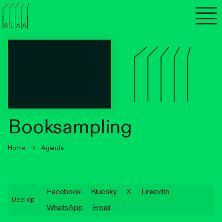
Agenda
Programma's
Lezen
Luisteren
Booksampling
Nieuwsbrief
Home
→
Agenda
Over SLAA
Vacatures
Facebook
Bluesky
X
LinkedIn
Deel op
Locaties
WhatsApp
Email