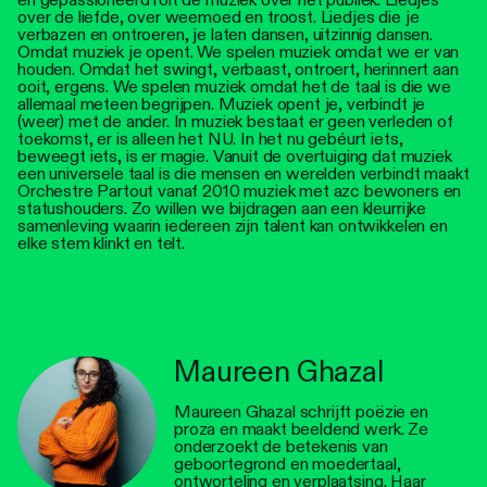
over de liefde, over weemoed en troost. Liedjes die je
verbazen en ontroeren, je laten dansen, uitzinnig dansen.
Omdat muziek je opent. We spelen muziek omdat we er van
houden. Omdat het swingt, verbaast, ontroert, herinnert aan
ooit, ergens. We spelen muziek omdat het de taal is die we
allemaal meteen begrijpen. Muziek opent je, verbindt je
(weer) met de ander. In muziek bestaat er geen verleden of
toekomst, er is alleen het NU. In het nu gebéurt iets,
beweegt iets, is er magie. Vanuit de overtuiging dat muziek
een universele taal is die mensen en werelden verbindt maakt
Orchestre Partout vanaf 2010 muziek met azc bewoners en
statushouders. Zo willen we bijdragen aan een kleurrijke
samenleving waarin iedereen zijn talent kan ontwikkelen en
elke stem klinkt en telt.
Maureen Ghazal
Maureen Ghazal schrijft poëzie en
proza en maakt beeldend werk. Ze
onderzoekt de betekenis van
geboortegrond en moedertaal,
ontworteling en verplaatsing. Haar