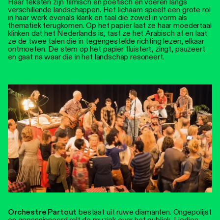
Haar teksten zijn filmisch en poëtisch en voeren langs
verschillende landschappen. Het lichaam speelt een grote rol
in haar werk evenals klank en taal die zowel in vorm als
thematiek terugkomen. Op het papier laat ze haar moedertaal
klinken dat het Nederlands is, tast ze het Arabisch af en laat
ze de twee talen die in tegengestelde richting lezen, elkaar
ontmoeten. De stem op het papier fluistert, zingt, pauzeert
en gaat na waar die in het landschap resoneert.
Orchestre Partout
bestaat uit ruwe diamanten. Ongepolijst
en gepassioneerd rolt de muziek over het publiek. Liedjes