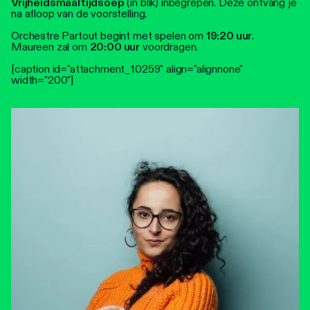
Vrijheidsmaaltijdsoep
(in blik) inbegrepen. Deze ontvang je
na afloop van de voorstelling.
Orchestre Partout begint met spelen om
19:20 uur
.
Maureen zal om
20:00 uur
voordragen.
[caption id="attachment_10259" align="alignnone"
width="200"]