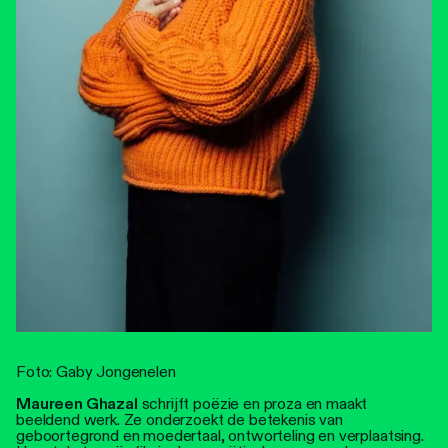
Foto: Gaby Jongenelen
Maureen Ghazal
schrijft poëzie en proza en maakt
beeldend werk. Ze onderzoekt de betekenis van
geboortegrond en moedertaal, ontworteling en verplaatsing.