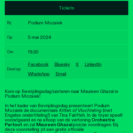
Personen
Tickets
Toegankelijkheid
Podium Mozaïek
Bij
Stadsdichter
5 mei 2024
Op
19:20
Om
Facebook
Bluesky
X
LinkedIn
Deel op
WhatsApp
Email
Kom op Bevrijdingsdag luisteren naar Maureen Ghazal in
Podium Mozaïek!
In het kader van Bevrijdingsdag presenteert Podium
Mozaïek de documentaire
Kitten of Vluchteling
(met
Engelse ondertiteling!) van Tina Farifteh. In de foyer speelt
voorafgaand en na afloop van de vertoning
Orchestre
Partout
en zal
Maureen Ghazal
poëzie voordragen. Bij
deze voorstelling zit een gratis officiële