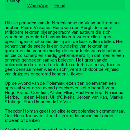
Deel op
Personen
WhatsApp
Email
Toegankelijkheid
​Uit alle perioden van de Nederlandse en Vlaamse literatuur
hebben Pierre Vinkenen Hans van den Bergh de meest
Stadsdichter
strijdbare teksten bijeengebracht van auteurs die zich
woedend, gebelgd of sarcastisch teweerstellen tegen
opvattingen of situaties die zij aan de kaak willen stellen. Het
scherp van de snede is een bundeling van teksten en
gedichten die voor de huidige lezer actuele waarde hebben
en die zo scherp en snedig geformuleerd zijn dat men er een
grimmig genoegen aan kan beleven. Het gros van de
polemieken dateert uit de laatste anderhalve eeuw, toen er
geen censuur meer was en schrijvers zich door de vrijheid
van drukpers ongeremd konden uitleven.
Op de Avond van de Polemiek lezen tien polemisten een
speciaal voor deze avond geschreven schotschrift voor:
Hugo Brandt Corstius, Afshin Ellian, Paul Frentrop, Nausicaa
Marbe, Heleen Mees, Ulli d’Oliveira, Jeroen van Kan, Marike
Stellinga, Ebru Umar en Jaffe Vink.
Theodor Holman geeft op elke tekst polemisch commentaar.
Ook Hans Teeuwen steekt zijn strijdbaarheid niet onder
stoelen of banken.
Als slotstuk wordt aan de beste polemist de eerste