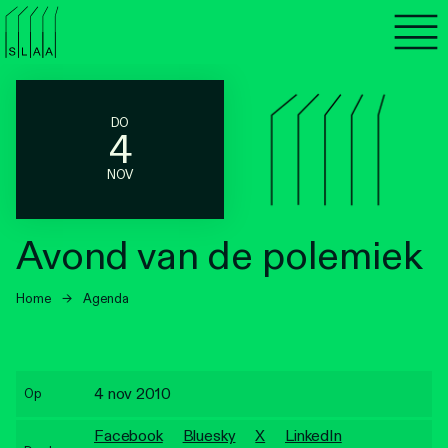
Agenda
Programma's
DO
4
Lezen
NOV
Luisteren
Avond van de polemiek
Nieuwsbrief
Home
→
Agenda
Over SLAA
Vacatures
4 nov 2010
Op
Locaties
Facebook
Bluesky
X
LinkedIn