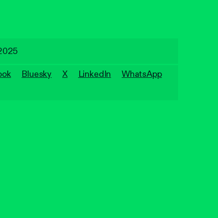
2025
ook
Bluesky
X
LinkedIn
WhatsApp