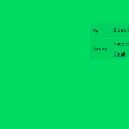
8 dec 
Op
Faceb
Deel op
Email