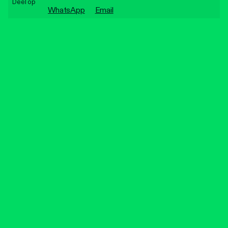
Deel op
Personen
WhatsApp
Email
Toegankelijkheid
Stadsdichter