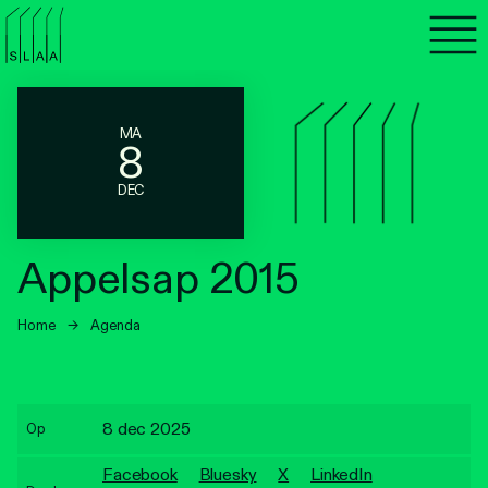
Agenda
Programma's
MA
8
Lezen
DEC
Luisteren
Appelsap 2015
Nieuwsbrief
Home
→
Agenda
Over SLAA
Vacatures
8 dec 2025
Op
Locaties
Facebook
Bluesky
X
LinkedIn